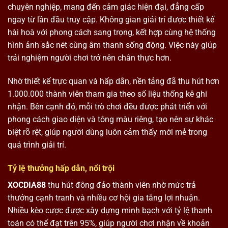
chuyên nghiệp, mang đến cảm giác hiện đại, đẳng cấp
ngay từ lần đầu truy cập. Không gian giải trí được thiết kế
hài hoà với phong cách sang trọng, kết hợp cùng hệ thống
hình ảnh sắc nét cùng âm thanh sống động. Việc này giúp
trải nghiệm người chơi trở nên chân thực hơn.
Nhờ thiết kế trực quan và hấp dẫn, nền tảng đã thu hút hơn
1.000.000 thành viên tham gia theo số liệu thống kê ghi
nhận. Bên cạnh đó, mỗi trò chơi đều được phát triển với
phong cách giao diện và tông màu riêng, tạo nên sự khác
biệt rõ rệt, giúp người dùng luôn cảm thấy mới mẻ trong
quá trình giải trí.
Tỷ lệ thưởng hấp dẫn, nổi trội
XOCDIA88
thu hút đông đảo thành viên nhờ mức trả
thưởng cạnh tranh và nhiều cơ hội gia tăng lợi nhuận.
Nhiều kèo cược được xây dựng minh bạch với tỷ lệ thanh
toán có thể đạt trên 95%, giúp người chơi nhận về khoản