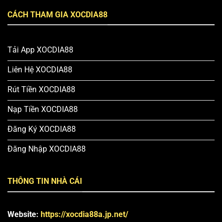
CÁCH THAM GIA XOCDIA88
Tải App XOCDIA88
Liên Hệ XOCDIA88
Rút Tiền XOCDIA88
Nạp Tiền XOCDIA88
Đăng Ký XOCDIA88
Đăng Nhập XOCDIA88
THÔNG TIN NHÀ CÁI
Website:
https://xocdia88a.jp.net/