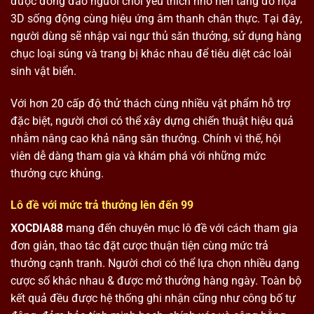
được đông đảo người chơi yêu thích nhờ nền tảng đồ họa
3D sống động cùng hiệu ứng âm thanh chân thực. Tại đây,
người dùng sẽ nhập vai ngư thủ săn thưởng, sử dụng hàng
chục loại súng và trang bị khác nhau để tiêu diệt các loài
sinh vật biển.
Với hơn 20 cấp độ thử thách cùng nhiều vật phẩm hỗ trợ
đặc biệt, người chơi có thể xây dựng chiến thuật hiệu quả
nhằm nâng cao khả năng săn thưởng. Chính vì thế, hội
viên dễ dàng tham gia và khám phá với những mức
thưởng cực khủng.
Lô đề với mức trả thưởng lên đến 99
XOCDIA88
mang đến chuyên mục lô đề với cách tham gia
đơn giản, thao tác đặt cược thuận tiện cùng mức trả
thưởng cạnh tranh. Người chơi có thể lựa chọn nhiều dạng
cược số khác nhau & được mở thưởng hàng ngày. Toàn bộ
kết quả đều được hệ thống ghi nhận cũng như công bố tự