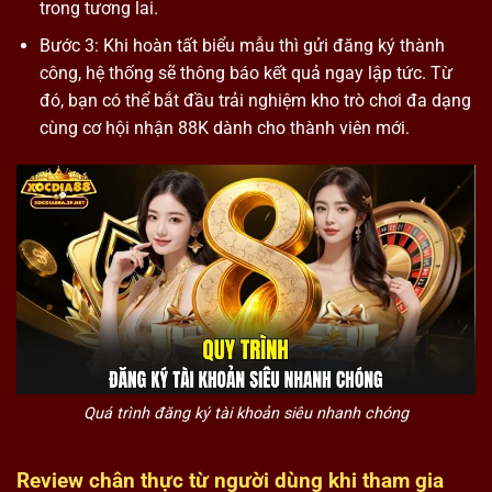
trong tương lai.
Bước 3: Khi hoàn tất biểu mẫu thì gửi đăng ký thành
công, hệ thống sẽ thông báo kết quả ngay lập tức. Từ
đó, bạn có thể bắt đầu trải nghiệm kho trò chơi đa dạng
cùng cơ hội nhận 88K dành cho thành viên mới.
Quá trình đăng ký tài khoản siêu nhanh chóng
Review chân thực từ người dùng khi tham gia