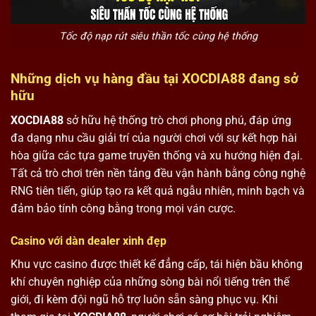
Tốc độ nạp rút siêu thần tốc cùng hệ thống
Những dịch vụ hàng đầu tại XOCDIA88 đang sở
hữu
XOCDIA88
sở hữu hệ thống trò chơi phong phú, đáp ứng
đa dạng nhu cầu giải trí của người chơi với sự kết hợp hài
hòa giữa các tựa game truyền thống và xu hướng hiện đại.
Tất cả trò chơi trên nền tảng đều vận hành bằng công nghệ
RNG tiên tiến, giúp tạo ra kết quả ngẫu nhiên, minh bạch và
đảm bảo tính công bằng trong mọi ván cược.
Casino với dàn dealer xinh đẹp
Khu vực casino được thiết kế đẳng cấp, tái hiện bầu không
khí chuyên nghiệp của những sòng bài nổi tiếng trên thế
giới, đi kèm đội ngũ hỗ trợ luôn sẵn sàng phục vụ. Khi