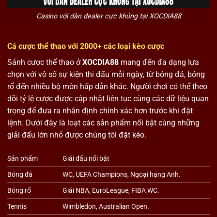
Casino với dàn dealer cực khủng tại XOCDIA88
Cá cược thể thao với 2000+ các loại kèo cược
Sảnh cược thể thao ở
XOCDIA88
mang đến đa dạng lựa
chọn với vô số sự kiện thi đấu mỗi ngày, từ bóng đá, bóng
rổ đến nhiều bộ môn hấp dẫn khác. Người chơi có thể theo
dõi tỷ lệ cược được cập nhật liên tục cùng các dữ liệu quan
trọng để đưa ra nhận định chính xác hơn trước khi đặt
lệnh. Dưới đây là loạt các sản phẩm nổi bật cùng những
giải đấu lớn nhỏ được chúng tôi đặt kèo.
Sản phẩm
Giải đấu nổi bật
Bóng đá
WC, UEFA Champions, Ngoại hạng Anh.
Bóng rổ
Giải NBA, EuroLeague, FIBA WC.
Tennis
Wimbledon, Australian Open.