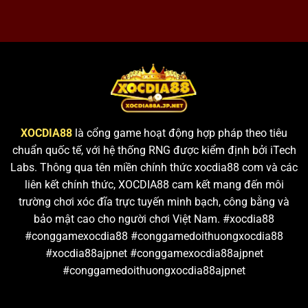
XOCDIA88
là cổng game hoạt động hợp pháp theo tiêu
chuẩn quốc tế, với hệ thống RNG được kiểm định bởi iTech
Labs. Thông qua tên miền chính thức xocdia88 com và các
liên kết chính thức, XOCDIA88 cam kết mang đến môi
trường chơi xóc đĩa trực tuyến minh bạch, công bằng và
bảo mật cao cho người chơi Việt Nam. #xocdia88
#conggamexocdia88 #conggamedoithuongxocdia88
#xocdia88ajpnet #conggamexocdia88ajpnet
#conggamedoithuongxocdia88ajpnet