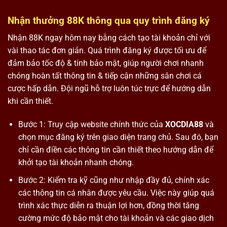
Nhận thưởng 88K thông qua quy trình đăng ký
Nhận 88K ngay hôm nay bằng cách tạo tài khoản chỉ với
vài thao tác đơn giản. Quá trình đăng ký được tối ưu để
đảm bảo tốc độ & tính bảo mật, giúp người chơi nhanh
chóng hoàn tất thông tin & tiếp cận những sân chơi cá
cược hấp dẫn. Đội ngũ hỗ trợ luôn túc trực để hướng dẫn
khi cần thiết.
Bước 1: Truy cập website chính thức của
XOCDIA88
và
chọn mục đăng ký trên giao diện trang chủ. Sau đó, bạn
chỉ cần điền các thông tin cần thiết theo hướng dẫn để
khởi tạo tài khoản nhanh chóng.
Bước 2: Kiểm tra kỹ cũng như nhập đầy đủ, chính xác
các thông tin cá nhân được yêu cầu. Việc này giúp quá
trình xác thực diễn ra thuận lợi hơn, đồng thời tăng
cường mức độ bảo mật cho tài khoản và các giao dịch