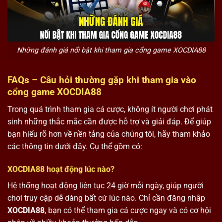
Những đánh giá nổi bật khi tham gia cổng game XOCDIA88
FAQs – Câu hỏi thường gặp khi tham gia vào
cổng game XOCDIA88
Trong quá trình tham gia cá cược, không ít người chơi phát
sinh những thắc mắc cần được hỗ trợ và giải đáp. Để giúp
bạn hiểu rõ hơn về nền tảng của chúng tôi, hãy tham khảo
các thông tin dưới đây. Cụ thể gồm có:
XOCDIA88 hoạt động lúc nào?
Hệ thống hoạt động liên tục 24 giờ mỗi ngày, giúp người
chơi truy cập dễ dàng bất cứ lúc nào. Chỉ cần đăng nhập
XOCDIA88
, bạn có thể tham gia cá cược ngay và có cơ hội