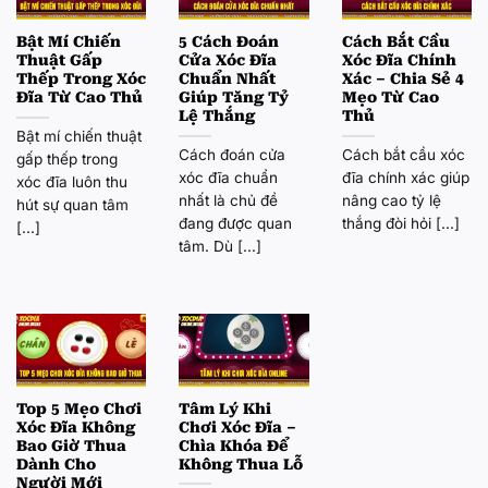
Bật Mí Chiến
5 Cách Đoán
Cách Bắt Cầu
Thuật Gấp
Cửa Xóc Đĩa
Xóc Đĩa Chính
Thếp Trong Xóc
Chuẩn Nhất
Xác – Chia Sẻ 4
Đĩa Từ Cao Thủ
Giúp Tăng Tỷ
Mẹo Từ Cao
Lệ Thắng
Thủ
Bật mí chiến thuật
Cách đoán cửa
Cách bắt cầu xóc
gấp thếp trong
xóc đĩa chuẩn
đĩa chính xác giúp
xóc đĩa luôn thu
nhất là chủ đề
nâng cao tỷ lệ
hút sự quan tâm
đang được quan
thắng đòi hỏi [...]
[...]
tâm. Dù [...]
Top 5 Mẹo Chơi
Tâm Lý Khi
Xóc Đĩa Không
Chơi Xóc Đĩa –
Bao Giờ Thua
Chìa Khóa Để
Dành Cho
Không Thua Lỗ
Người Mới