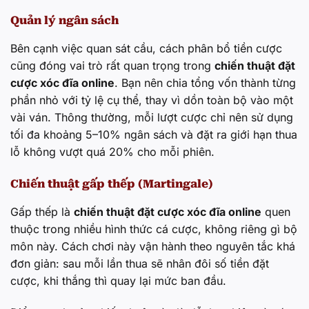
Quản lý ngân sách
Bên cạnh việc quan sát cầu, cách phân bổ tiền cược
cũng đóng vai trò rất quan trọng trong
chiến thuật đặt
cược xóc đĩa online
. Bạn nên chia tổng vốn thành từng
phần nhỏ với tỷ lệ cụ thể, thay vì dồn toàn bộ vào một
vài ván. Thông thường, mỗi lượt cược chỉ nên sử dụng
tối đa khoảng 5–10% ngân sách và đặt ra giới hạn thua
lỗ không vượt quá 20% cho mỗi phiên.
Chiến thuật gấp thếp (Martingale)
Gấp thếp là
chiến thuật đặt cược xóc đĩa online
quen
thuộc trong nhiều hình thức cá cược, không riêng gì bộ
môn này. Cách chơi này vận hành theo nguyên tắc khá
đơn giản: sau mỗi lần thua sẽ nhân đôi số tiền đặt
cược, khi thắng thì quay lại mức ban đầu.