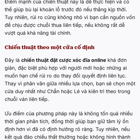
Điểm mạnh của chiến thuật này là dễ thực hiện và có
thể giúp bù lại khoản lỗ trước đó nếu thắng kịp thời.
Tuy nhiên, rủi ro cũng không nhỏ vì bạn cần nguồn vốn
để chịu được chuỗi thua liên tiếp, nếu không rất dễ
vượt quá khả năng tài chính.
Chiến thuật theo một cửa cố định
Đây là
chiến thuật đặt cược xóc đĩa online
khá đơn
giản, đặc biệt phù hợp với người mới hoặc những ai
muốn hạn chế rủi ro do thay đổi quyết định liên tục.
Thay vì phân vân giữa nhiều lựa chọn, bạn sẽ chọn một
cửa duy nhất như Chẵn hoặc Lẻ và kiên trì theo trong
chuỗi ván liên tiếp.
Ưu điểm của phương pháp này là không tốn quá nhiều
thời gian phân tích, đồng thời giúp bạn giữ tâm lý ổn
định hơn vì đã có định hướng rõ ràng. Tuy nhiên, nếu
kết quả đảo chiều thất thường hoặc không hình thành