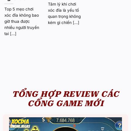
Tâm lý khi chơi
Top 5 mẹo chơi
xóc đĩa là yếu tố
xóc đĩa không bao
quan trọng không
giờ thua được
kém gì chiến [...]
nhiều người truyền
tai [...]
TỔNG HỢP REVIEW CÁC
CỔNG GAME MỚI