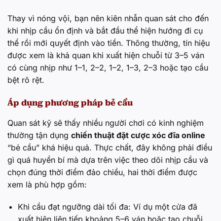
Thay vì nóng vội, bạn nên kiên nhẫn quan sát cho đến
khi nhịp cầu ổn định và bắt đầu thể hiện hướng đi cụ
thể rồi mới quyết định vào tiền. Thông thường, tín hiệu
được xem là khả quan khi xuất hiện chuỗi từ 3–5 ván
có cùng nhịp như 1–1, 2–2, 1–2, 1–3, 2–3 hoặc tạo cầu
bệt rõ rệt.
Áp dụng phương pháp bẻ cầu
Quan sát kỹ sẽ thấy nhiều người chơi có kinh nghiệm
thường tận dụng
chiến thuật đặt cược xóc đĩa online
“bẻ cầu” khá hiệu quả. Thực chất, đây không phải điều
gì quá huyền bí mà dựa trên việc theo dõi nhịp cầu và
chọn đúng thời điểm đảo chiều, hai thời điểm được
xem là phù hợp gồm:
Khi cầu đạt ngưỡng dài tối đa: Ví dụ một cửa đã
xuất hiện liên tiếp khoảng 5–6 ván hoặc tạo chuỗi