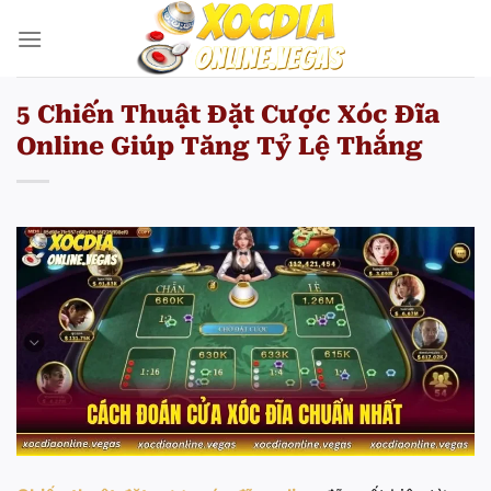
Bỏ
qua
nội
dung
5 Chiến Thuật Đặt Cược Xóc Đĩa
Online Giúp Tăng Tỷ Lệ Thắng