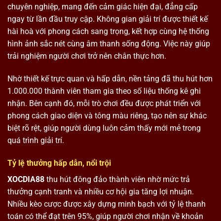
chuyên nghiệp, mang đến cảm giác hiện đại, đẳng cấp
ngay từ lần đầu truy cập. Không gian giải trí được thiết kế
hài hoà với phong cách sang trọng, kết hợp cùng hệ thống
hình ảnh sắc nét cùng âm thanh sống động. Việc này giúp
trải nghiệm người chơi trở nên chân thực hơn.
Nhờ thiết kế trực quan và hấp dẫn, nền tảng đã thu hút hơn
1.000.000 thành viên tham gia theo số liệu thống kê ghi
nhận. Bên cạnh đó, mỗi trò chơi đều được phát triển với
phong cách giao diện và tông màu riêng, tạo nên sự khác
biệt rõ rệt, giúp người dùng luôn cảm thấy mới mẻ trong
quá trình giải trí.
Tỷ lệ thưởng hấp dẫn, nổi trội
XOCDIA88
thu hút đông đảo thành viên nhờ mức trả
thưởng cạnh tranh và nhiều cơ hội gia tăng lợi nhuận.
Nhiều kèo cược được xây dựng minh bạch với tỷ lệ thanh
toán có thể đạt trên 95%, giúp người chơi nhận về khoản