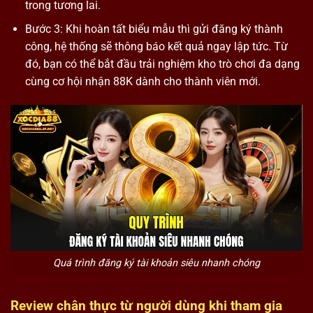
trong tương lai.
Bước 3: Khi hoàn tất biểu mẫu thì gửi đăng ký thành
công, hệ thống sẽ thông báo kết quả ngay lập tức. Từ
đó, bạn có thể bắt đầu trải nghiệm kho trò chơi đa dạng
cùng cơ hội nhận 88K dành cho thành viên mới.
Quá trình đăng ký tài khoản siêu nhanh chóng
Review chân thực từ người dùng khi tham gia