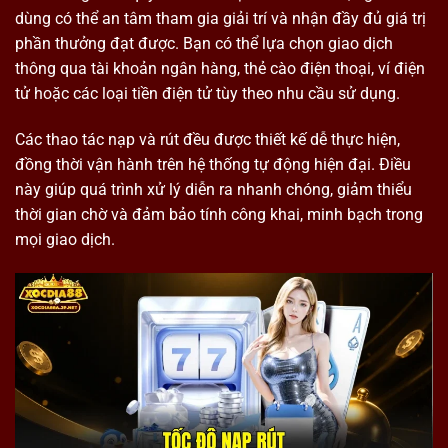
dùng có thể an tâm tham gia giải trí và nhận đầy đủ giá trị
phần thưởng đạt được. Bạn có thể lựa chọn giao dịch
thông qua tài khoản ngân hàng, thẻ cào điện thoại, ví điện
tử hoặc các loại tiền điện tử tùy theo nhu cầu sử dụng.
Các thao tác nạp và rút đều được thiết kế dễ thực hiện,
đồng thời vận hành trên hệ thống tự động hiện đại. Điều
này giúp quá trình xử lý diễn ra nhanh chóng, giảm thiểu
thời gian chờ và đảm bảo tính công khai, minh bạch trong
mọi giao dịch.