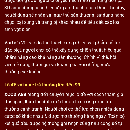
được đông đảo người chơi yêu thích nhờ nền tảng đồ họa
3D sống động cùng hiệu ứng âm thanh chân thực. Tại đây,
người dùng sẽ nhập vai ngư thủ săn thưởng, sử dụng hàng
chục loại súng và trang bị khác nhau để tiêu diệt các loài
sinh vật biển.
Với hơn 20 cấp độ thử thách cùng nhiều vật phẩm hỗ trợ
đặc biệt, người chơi có thể xây dựng chiến thuật hiệu quả
nhằm nâng cao khả năng săn thưởng. Chính vì thế, hội
viên dễ dàng tham gia và khám phá với những mức
thưởng cực khủng.
Lô đề với mức trả thưởng lên đến 99
XOCDIA88
mang đến chuyên mục lô đề với cách tham gia
đơn giản, thao tác đặt cược thuận tiện cùng mức trả
thưởng cạnh tranh. Người chơi có thể lựa chọn nhiều dạng
cược số khác nhau & được mở thưởng hàng ngày. Toàn bộ
kết quả đều được hệ thống ghi nhận cũng như công bố tự