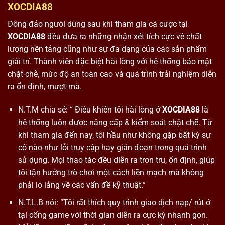
XOCDIA88
Đông đảo người dùng sau khi tham gia cá cược tại
XOCDIA88
đều đưa ra những nhận xét tích cực về chất
lượng nền tảng cũng như sự đa dạng của các sản phẩm
giải trí. Thành viên đặc biệt hài lòng với hệ thống bảo mật
chặt chẽ, mức độ an toàn cao và quá trình trải nghiệm diễn
ra ổn định, mượt mà.
N.T.M chia sẻ: “ Điều khiến tôi hài lòng ở
XOCDIA88
là
hệ thống luôn được nâng cấp & kiểm soát chặt chẽ. Từ
khi tham gia đến nay, tôi hầu như không gặp bất kỳ sự
cố nào như lỗi truy cập hay gián đoạn trong quá trình
sử dụng. Mọi thao tác đều diễn ra trơn tru, ổn định, giúp
tôi tận hưởng trò chơi một cách liền mạch mà không
phải lo lắng về các vấn đề kỹ thuật.”
N.T.L.B nói: “Tôi rất thích quy trình giao dịch nạp/ rút ở
tại cổng game với thời gian diễn ra cực kỳ nhanh gọn.