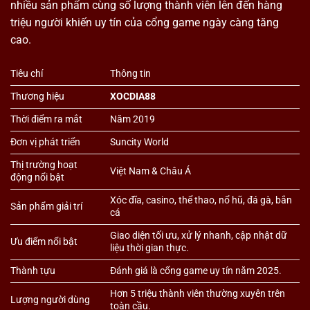
nhiều sản phẩm cùng số lượng thành viên lên đến hàng
triệu người khiến uy tín của cổng game ngày càng tăng
cao.
Tiêu chí
Thông tin
Thương hiệu
XOCDIA88
Thời điểm ra mắt
Năm 2019
Đơn vị phát triển
Suncity World
Thị trường hoạt
Việt Nam & Châu Á
động nổi bật
Xóc đĩa, casino, thể thao, nổ hũ, đá gà, bắn
Sản phẩm giải trí
cá
Giao diện tối ưu, xử lý nhanh, cập nhật dữ
Ưu điểm nổi bật
liệu thời gian thực.
Thành tựu
Đánh giá là cổng game uy tín năm 2025.
Hơn 5 triệu thành viên thường xuyên trên
Lượng người dùng
toàn cầu.