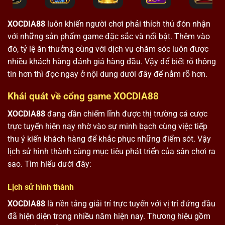
XOCDIA88
luôn khiến người chơi phải thích thú đón nhận
với những sản phẩm game đặc sắc và nổi bật. Thêm vào
đó, tỷ lệ ăn thưởng cùng với dịch vụ chăm sóc luôn được
nhiều khách hàng đánh giá hàng đầu. Vậy để biết rõ thông
tin hơn thì đọc ngay ở nội dung dưới đây để nắm rõ hơn.
Khái quát về cổng game XOCDIA88
XOCDIA88
đang dần chiếm lĩnh được thị trường cá cược
trực tuyến hiện nay nhờ vào sự minh bạch cùng việc tiếp
thu ý kiến khách hàng để khắc phục những điểm sót. Vậy
lịch sử hình thành cùng mục tiêu phát triển của sân chơi ra
sao. Tìm hiểu dưới đây:
Lịch sử hình thành
XOCDIA88
là nền tảng giải trí trực tuyến với vị trí đứng đầu
đã hiện diện trong nhiều năm hiện nay. Thương hiệu gồm