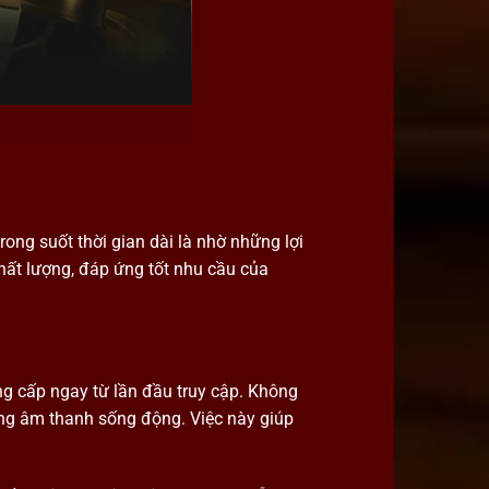
ong suốt thời gian dài là nhờ những lợi
chất lượng, đáp ứng tốt nhu cầu của
g cấp ngay từ lần đầu truy cập. Không
cùng âm thanh sống động. Việc này giúp