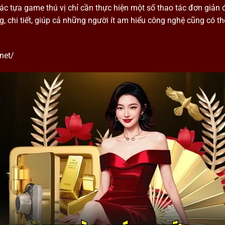
ác tựa game thú vị chỉ cần thực hiện một số thao tác đơn giản
, chi tiết, giúp cả những người ít am hiểu công nghệ cũng có t
net/