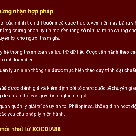
hứng nhận hợp pháp
trí của mình trên thị trường cá cược trực tuyến hiện nay bằng v
 Những chứng nhận uy tín mà nền tảng sở hữu là minh chứng c
yền lợi cho người tham gia.
 hệ thống thanh toán và lưu trữ dữ liệu được vận hành theo cá
 cách toàn diện.
ản lý an ninh thông tin được thực hiện theo quy trình đạt chuẩ
A88
được đánh giá và kiểm định bởi tổ chức quốc tế chuyên giám
g đều tuân thủ các quy định nghiêm ngặt.
n quản lý giải trí có uy tín tại Philippines, khẳng định hoạt đ
ác yêu cầu pháp lý hiện hành.
 mới nhất từ XOCDIA88