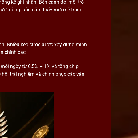
thống kê ghi nhận. Bên cạnh đó, mỗi trò
 người dùng luôn cảm thấy mới mẻ trong
huận. Nhiều kèo cược được xây dựng minh
án chính xác.
 mỗi ngày từ 0,5% – 1% và tặng chip
 hội trải nghiệm và chinh phục các ván