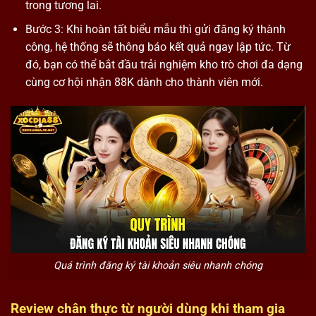
trong tương lai.
Bước 3: Khi hoàn tất biểu mẫu thì gửi đăng ký thành
công, hệ thống sẽ thông báo kết quả ngay lập tức. Từ
đó, bạn có thể bắt đầu trải nghiệm kho trò chơi đa dạng
cùng cơ hội nhận 88K dành cho thành viên mới.
Quá trình đăng ký tài khoản siêu nhanh chóng
Review chân thực từ người dùng khi tham gia