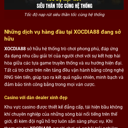
Tốc độ nạp rút siêu thần tốc cùng hệ thống
Những dịch vụ hàng đầu tại XOCDIA88 đang sở
hữu
XOCDIA88
sở hữu hệ thống trò chơi phong phú, đáp ứng
đa dạng nhu cầu giải trí của người chơi với sự kết hợp hài
hòa giữa các tựa game truyền thống và xu hướng hiện đại.
Tất cả trò chơi trên nền tảng đều vận hành bằng công nghệ
RNG tiên tiến, giúp tạo ra kết quả ngẫu nhiên, minh bạch và
đảm bảo tính công bằng trong mọi ván cược.
Casino với dàn dealer xinh đẹp
Khu vực casino được thiết kế đẳng cấp, tái hiện bầu không
khí chuyên nghiệp của những sòng bài nổi tiếng trên thế
giới, đi kèm đội ngũ hỗ trợ luôn sẵn sàng phục vụ. Khi