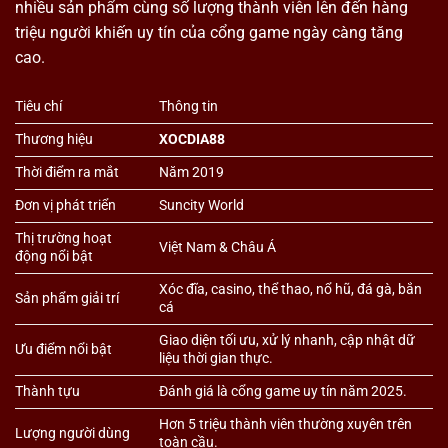
nhiều sản phẩm cùng số lượng thành viên lên đến hàng
triệu người khiến uy tín của cổng game ngày càng tăng
cao.
Tiêu chí
Thông tin
Thương hiệu
XOCDIA88
Thời điểm ra mắt
Năm 2019
Đơn vị phát triển
Suncity World
Thị trường hoạt
Việt Nam & Châu Á
động nổi bật
Xóc đĩa, casino, thể thao, nổ hũ, đá gà, bắn
Sản phẩm giải trí
cá
Giao diện tối ưu, xử lý nhanh, cập nhật dữ
Ưu điểm nổi bật
liệu thời gian thực.
Thành tựu
Đánh giá là cổng game uy tín năm 2025.
Hơn 5 triệu thành viên thường xuyên trên
Lượng người dùng
toàn cầu.