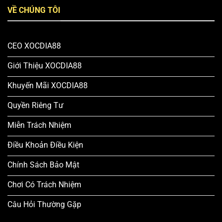
VỀ CHÚNG TÔI
CEO XOCDIA88
Giới Thiệu XOCDIA88
Khuyến Mãi XOCDIA88
Quyền Riêng Tư
Miễn Trách Nhiệm
Điều Khoản Điều Kiện
Chính Sách Bảo Mật
Chơi Có Trách Nhiệm
Câu Hỏi Thường Gặp