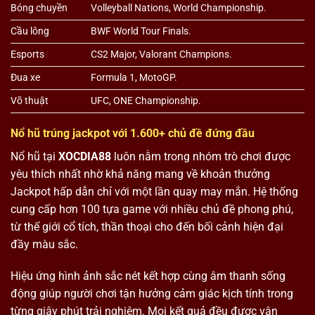
Bóng chuyền
Volleyball Nations, World Championship.
Cầu lông
BWF World Tour Finals.
Esports
CS2 Major, Valorant Champions.
Đua xe
Formula 1, MotoGP.
Võ thuật
UFC, ONE Championship.
Nổ hũ trúng jackpot với 1.600+ chủ đề đứng đầu
Nổ hũ tại
XOCDIA88
luôn nằm trong nhóm trò chơi được
yêu thích nhất nhờ khả năng mang về khoản thưởng
Jackpot hấp dẫn chỉ với một lần quay may mắn. Hệ thống
cung cấp hơn 100 tựa game với nhiều chủ đề phong phú,
từ thế giới cổ tích, thần thoại cho đến bối cảnh hiện đại
đầy màu sắc.
Hiệu ứng hình ảnh sắc nét kết hợp cùng âm thanh sống
động giúp người chơi tận hưởng cảm giác kịch tính trong
từng giây phút trải nghiệm. Mọi kết quả đều được vận