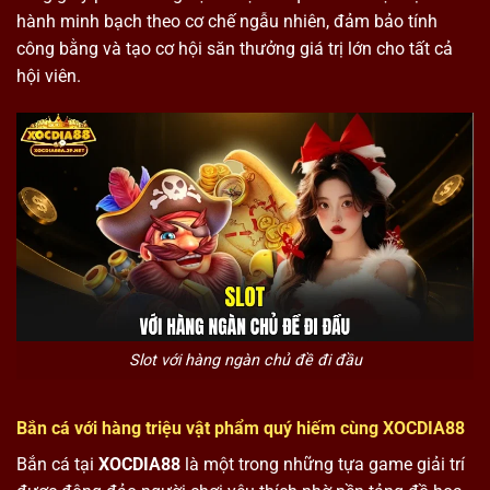
hành minh bạch theo cơ chế ngẫu nhiên, đảm bảo tính
công bằng và tạo cơ hội săn thưởng giá trị lớn cho tất cả
hội viên.
Slot với hàng ngàn chủ đề đi đầu
Bắn cá với hàng triệu vật phẩm quý hiếm cùng XOCDIA88
Bắn cá tại
XOCDIA88
là một trong những tựa game giải trí