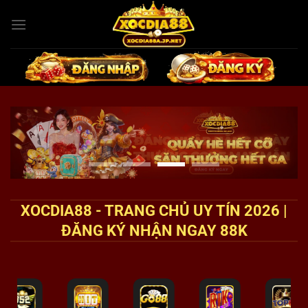
Bỏ
qua
nội
dung
XOCDIA88 - TRANG CHỦ UY TÍN 2026 |
ĐĂNG KÝ NHẬN NGAY 88K