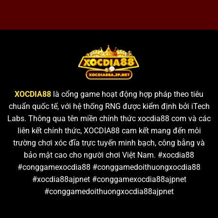
XOCDIA88
là cổng game hoạt động hợp pháp theo tiêu
chuẩn quốc tế, với hệ thống RNG được kiểm định bởi iTech
Labs. Thông qua tên miền chính thức xocdia88 com và các
liên kết chính thức, XOCDIA88 cam kết mang đến môi
trường chơi xóc đĩa trực tuyến minh bạch, công bằng và
bảo mật cao cho người chơi Việt Nam. #xocdia88
#conggamexocdia88 #conggamedoithuongxocdia88
#xocdia88ajpnet #conggamexocdia88ajpnet
#conggamedoithuongxocdia88ajpnet