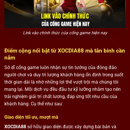
Link vào chính thức của cổng game hiện nay
Điểm cộng nổi bật từ XOCDIA88 mà tân binh cần
nắm
Sở dĩ cổng game luôn nhận sự tin tưởng của đông đảo
người chơi và duy trì lượng khách hàng ổn định trong suốt
thời gian dài là nhờ những lợi thế vượt trội mà chúng tôi
mang lại. Mỗi dịch vụ đều đầu tư kỹ lưỡng nhằm tạo nên
trải nghiệm giải trí chất lượng, đáp ứng tốt nhu cầu của
khách hàng. Cụ thể như sau:
Giao diện tối ưu, mượt mà
XOCDIA88
sở hữu giao diện được xây dựng bài bản và