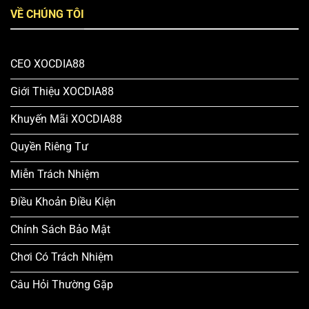
VỀ CHÚNG TÔI
CEO XOCDIA88
Giới Thiệu XOCDIA88
Khuyến Mãi XOCDIA88
Quyền Riêng Tư
Miễn Trách Nhiệm
Điều Khoản Điều Kiện
Chính Sách Bảo Mật
Chơi Có Trách Nhiệm
Câu Hỏi Thường Gặp