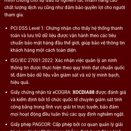
minh chứng cho sự đầu tư nghiêm túc nhằm nâng cao
chất lượng dịch vụ cũng như đảm bảo quyền lợi cho người
tham gia.
PCI DSS Level 1: Chứng nhận cho thấy hệ thống thanh
toán và lưu trữ dữ liệu được vận hành theo các tiêu
chuẩn bảo mật hàng đầu thế giới, giúp bảo vệ thông tin
khách hàng một cách toàn diện.
ISO/IEC 27001:2022: Xác nhận việc quản lý an ninh
thông tin được thực hiện theo quy trình đạt chuẩn quốc
tế, đảm bảo dữ liệu vẫn giám sát và xử lý minh bạch,
hiệu quả.
Giấy chứng nhận từ eCOGRA:
XOCDIA88
được đánh giá
và kiểm định bởi tổ chức quốc tế chuyên giám sát tính
công bằng trong lĩnh vực giải trí trực tuyến, bảo đảm
mọi hoạt động đều tuân thủ các quy định nghiêm ngặt.
Giấy phép PAGCOR: Cấp phép bởi cơ quan quản lý giải