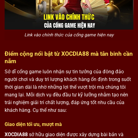
Link vào chính thức của cổng game hiện nay
Điểm cộng nổi bật từ XOCDIA88 mà tân binh cần
nắm
Sở dĩ cổng game luôn nhận sự tin tưởng của đông đảo
người chơi và duy trì lượng khách hàng ổn định trong suốt
thời gian dài là nhờ những lợi thế vượt trội mà chúng tôi
mang lại. Mỗi dịch vụ đều đầu tư kỹ lưỡng nhằm tạo nên
trải nghiệm giải trí chất lượng, đáp ứng tốt nhu cầu của
khách hàng. Cụ thể như sau:
Giao diện tối ưu, mượt mà
XOCDIA88
sở hữu giao diện được xây dựng bài bản và