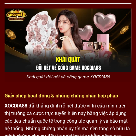
Khái quát đôi nét về cổng game XOCDIA88
Giấy phép hoạt động & những chứng nhận hợp pháp
XOCDIA88
đã khẳng định rõ nét được vị trí của mình trên
thị trường cá cược trực tuyến hiện nay bằng việc áp dụng
các tiêu chuẩn quốc tế trong công tác quản lý và bảo mật
hệ thống. Những chứng nhận uy tín mà nền tảng sở hữu là