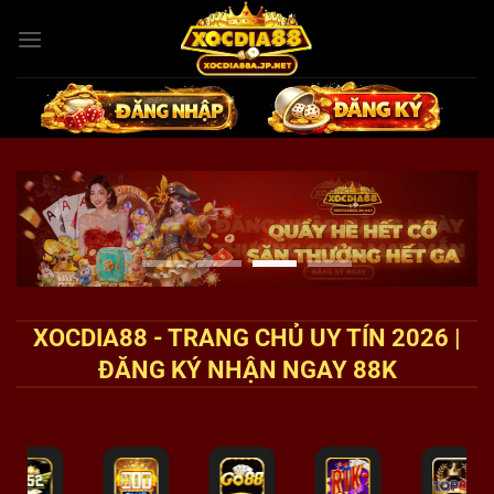
Bỏ
qua
nội
dung
XOCDIA88 - TRANG CHỦ UY TÍN 2026 |
ĐĂNG KÝ NHẬN NGAY 88K