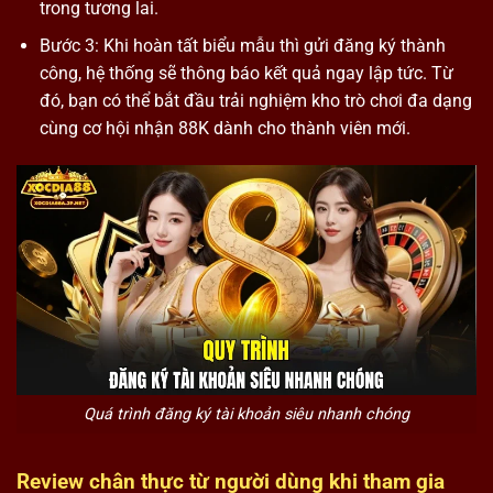
trong tương lai.
Bước 3: Khi hoàn tất biểu mẫu thì gửi đăng ký thành
công, hệ thống sẽ thông báo kết quả ngay lập tức. Từ
đó, bạn có thể bắt đầu trải nghiệm kho trò chơi đa dạng
cùng cơ hội nhận 88K dành cho thành viên mới.
Quá trình đăng ký tài khoản siêu nhanh chóng
Review chân thực từ người dùng khi tham gia