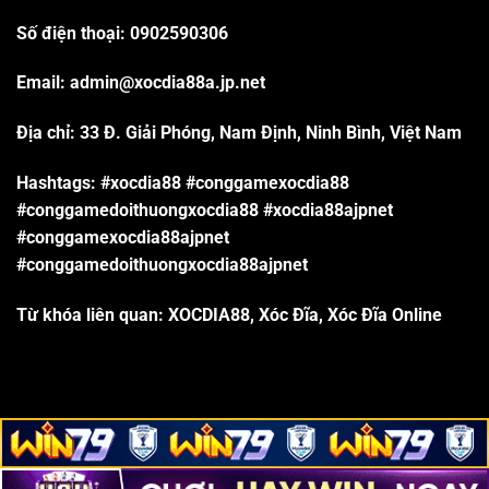
Số điện thoại: 0902590306
Email:
admin@xocdia88a.jp.net
Địa chỉ: 33 Đ. Giải Phóng, Nam Định, Ninh Bình, Việt Nam
Hashtags: #xocdia88 #conggamexocdia88
#conggamedoithuongxocdia88 #xocdia88ajpnet
#conggamexocdia88ajpnet
#conggamedoithuongxocdia88ajpnet
Từ khóa liên quan: XOCDIA88, Xóc Đĩa, Xóc Đĩa Online
Copyright 2026 ©
XOCDIA88
| Bản quyền thuộc về
xocdia88a.jp.net | XOCDIA88 - Tổng Hợp Nhiều Trò Chơi Giải Trí