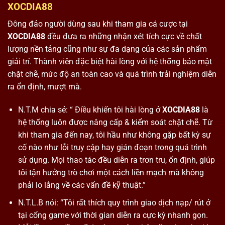
XOCDIA88
Đông đảo người dùng sau khi tham gia cá cược tại
XOCDIA88
đều đưa ra những nhận xét tích cực về chất
lượng nền tảng cũng như sự đa dạng của các sản phẩm
giải trí. Thành viên đặc biệt hài lòng với hệ thống bảo mật
chặt chẽ, mức độ an toàn cao và quá trình trải nghiệm diễn
ra ổn định, mượt mà.
N.T.M chia sẻ: “ Điều khiến tôi hài lòng ở
XOCDIA88
là
hệ thống luôn được nâng cấp & kiểm soát chặt chẽ. Từ
khi tham gia đến nay, tôi hầu như không gặp bất kỳ sự
cố nào như lỗi truy cập hay gián đoạn trong quá trình
sử dụng. Mọi thao tác đều diễn ra trơn tru, ổn định, giúp
tôi tận hưởng trò chơi một cách liền mạch mà không
phải lo lắng về các vấn đề kỹ thuật.”
N.T.L.B nói: “Tôi rất thích quy trình giao dịch nạp/ rút ở
tại cổng game với thời gian diễn ra cực kỳ nhanh gọn.