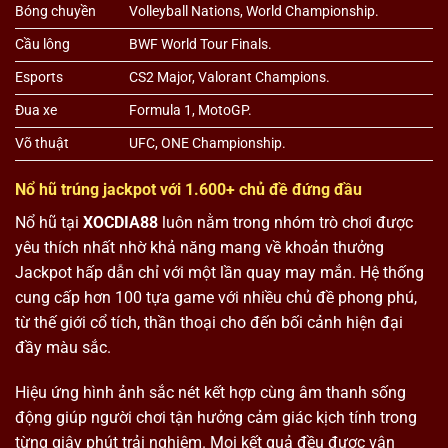
Bóng chuyền
Volleyball Nations, World Championship.
Cầu lông
BWF World Tour Finals.
Esports
CS2 Major, Valorant Champions.
Đua xe
Formula 1, MotoGP.
Võ thuật
UFC, ONE Championship.
Nổ hũ trúng jackpot với 1.600+ chủ đề đứng đầu
Nổ hũ tại
XOCDIA88
luôn nằm trong nhóm trò chơi được
yêu thích nhất nhờ khả năng mang về khoản thưởng
Jackpot hấp dẫn chỉ với một lần quay may mắn. Hệ thống
cung cấp hơn 100 tựa game với nhiều chủ đề phong phú,
từ thế giới cổ tích, thần thoại cho đến bối cảnh hiện đại
đầy màu sắc.
Hiệu ứng hình ảnh sắc nét kết hợp cùng âm thanh sống
động giúp người chơi tận hưởng cảm giác kịch tính trong
từng giây phút trải nghiệm. Mọi kết quả đều được vận