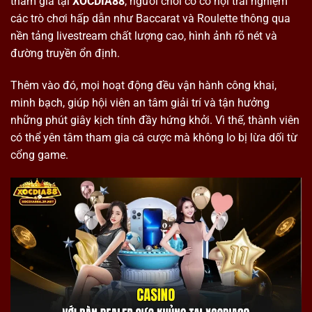
tham gia tại
XOCDIA88
, người chơi có cơ hội trải nghiệm
các trò chơi hấp dẫn như Baccarat và Roulette thông qua
nền tảng livestream chất lượng cao, hình ảnh rõ nét và
đường truyền ổn định.
Thêm vào đó, mọi hoạt động đều vận hành công khai,
minh bạch, giúp hội viên an tâm giải trí và tận hưởng
những phút giây kịch tính đầy hứng khởi. Vì thế, thành viên
có thể yên tâm tham gia cá cược mà không lo bị lừa dối từ
cổng game.