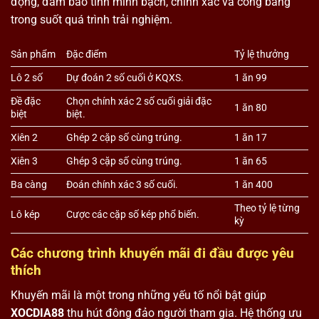
động, đảm bảo tính minh bạch, chính xác và công bằng
trong suốt quá trình trải nghiệm.
Sản phẩm
Đặc điểm
Tỷ lệ thưởng
Lô 2 số
Dự đoán 2 số cuối ở KQXS.
1 ăn 99
Đề đặc
Chọn chính xác 2 số cuối giải đặc
1 ăn 80
biệt
biệt.
Xiên 2
Ghép 2 cặp số cùng trúng.
1 ăn 17
Xiên 3
Ghép 3 cặp số cùng trúng.
1 ăn 65
Ba càng
Đoán chính xác 3 số cuối.
1 ăn 400
Theo tỷ lệ từng
Lô kép
Cược các cặp số kép phổ biến.
kỳ
Các chương trình khuyến mãi đi đầu được yêu
thích
Khuyến mãi là một trong những yếu tố nổi bật giúp
XOCDIA88
thu hút đông đảo người tham gia. Hệ thống ưu