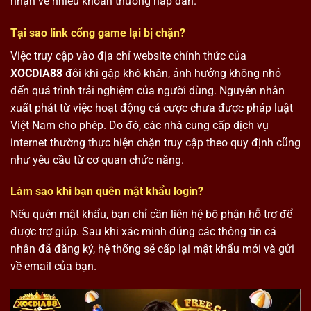
nhận về nhiều khoản thưởng hấp dẫn.
Tại sao link cổng game lại bị chặn?
Việc truy cập vào địa chỉ website chính thức của
XOCDIA88
đôi khi gặp khó khăn, ảnh hưởng không nhỏ
đến quá trình trải nghiệm của người dùng. Nguyên nhân
xuất phát từ việc hoạt động cá cược chưa được pháp luật
Việt Nam cho phép. Do đó, các nhà cung cấp dịch vụ
internet thường thực hiện chặn truy cập theo quy định cũng
như yêu cầu từ cơ quan chức năng.
Làm sao khi bạn quên mật khẩu login?
Nếu quên mật khẩu, bạn chỉ cần liên hệ bộ phận hỗ trợ để
được trợ giúp. Sau khi xác minh đúng các thông tin cá
nhân đã đăng ký, hệ thống sẽ cấp lại mật khẩu mới và gửi
về email của bạn.