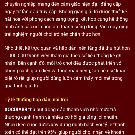
chuyên nghiệp, mang đến cảm giác hiện đại, đẳng cấp
ngay từ lần đầu truy cập. Không gian giải trí được thiết kế
hài hoà với phong cách sang trọng, kết hợp cùng hệ thống
hình ảnh sắc nét cùng âm thanh sống động. Việc này giúp
trải nghiệm người chơi trở nên chân thực hơn.
Nhờ thiết kế trực quan và hấp dẫn, nền tảng đã thu hút hơn
1.000.000 thành viên tham gia theo số liệu thống kê ghi
nhận. Bên cạnh đó, mỗi trò chơi đều được phát triển với
phong cách giao diện và tông màu riêng, tạo nên sự khác
biệt rõ rệt, giúp người dùng luôn cảm thấy mới mẻ trong
quá trình giải trí.
Tỷ lệ thưởng hấp dẫn, nổi trội
XOCDIA88
thu hút đông đảo thành viên nhờ mức trả
thưởng cạnh tranh và nhiều cơ hội gia tăng lợi nhuận.
Nhiều kèo cược được xây dựng minh bạch với tỷ lệ thanh
toán có thể đạt trên 95%, giúp người chơi nhận về khoản