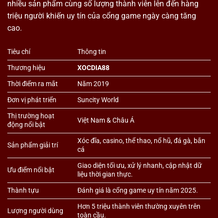
nhiều sản phẩm cùng số lượng thành viên lên đến hàng
triệu người khiến uy tín của cổng game ngày càng tăng
cao.
Tiêu chí
Thông tin
Thương hiệu
XOCDIA88
Thời điểm ra mắt
Năm 2019
Đơn vị phát triển
Suncity World
Thị trường hoạt
Việt Nam & Châu Á
động nổi bật
Xóc đĩa, casino, thể thao, nổ hũ, đá gà, bắn
Sản phẩm giải trí
cá
Giao diện tối ưu, xử lý nhanh, cập nhật dữ
Ưu điểm nổi bật
liệu thời gian thực.
Thành tựu
Đánh giá là cổng game uy tín năm 2025.
Hơn 5 triệu thành viên thường xuyên trên
Lượng người dùng
toàn cầu.