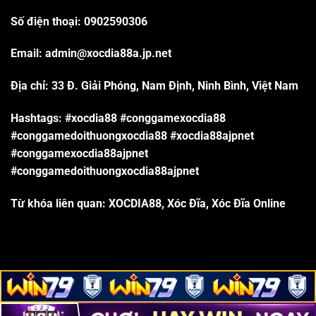
Số điện thoại: 0902590306
Email:
admin@xocdia88a.jp.net
Địa chỉ: 33 Đ. Giải Phóng, Nam Định, Ninh Bình, Việt Nam
Hashtags: #xocdia88 #conggamexocdia88
#conggamedoithuongxocdia88 #xocdia88ajpnet
#conggamexocdia88ajpnet
#conggamedoithuongxocdia88ajpnet
Từ khóa liên quan: XOCDIA88, Xóc Đĩa, Xóc Đĩa Online
Copyright 2026 ©
XOCDIA88
| Bản quyền thuộc về
xocdia88a.jp.net | XOCDIA88 - Tổng Hợp Nhiều Trò Chơi Giải Trí