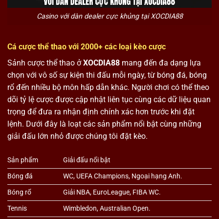
Casino với dàn dealer cực khủng tại XOCDIA88
Cá cược thể thao với 2000+ các loại kèo cược
Sảnh cược thể thao ở
XOCDIA88
mang đến đa dạng lựa
chọn với vô số sự kiện thi đấu mỗi ngày, từ bóng đá, bóng
rổ đến nhiều bộ môn hấp dẫn khác. Người chơi có thể theo
dõi tỷ lệ cược được cập nhật liên tục cùng các dữ liệu quan
trọng để đưa ra nhận định chính xác hơn trước khi đặt
lệnh. Dưới đây là loạt các sản phẩm nổi bật cùng những
giải đấu lớn nhỏ được chúng tôi đặt kèo.
Sản phẩm
Giải đấu nổi bật
Bóng đá
WC, UEFA Champions, Ngoại hạng Anh.
Bóng rổ
Giải NBA, EuroLeague, FIBA WC.
Tennis
Wimbledon, Australian Open.