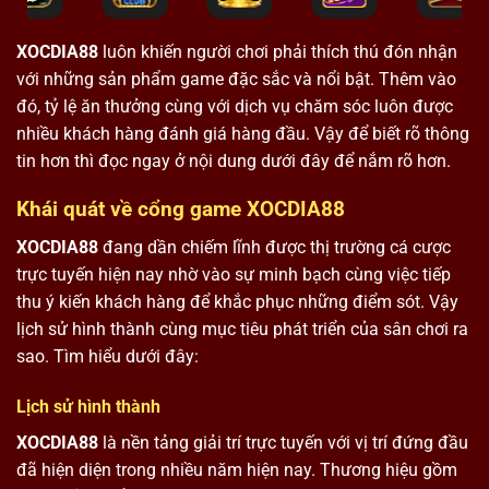
XOCDIA88
luôn khiến người chơi phải thích thú đón nhận
với những sản phẩm game đặc sắc và nổi bật. Thêm vào
đó, tỷ lệ ăn thưởng cùng với dịch vụ chăm sóc luôn được
nhiều khách hàng đánh giá hàng đầu. Vậy để biết rõ thông
tin hơn thì đọc ngay ở nội dung dưới đây để nắm rõ hơn.
Khái quát về cổng game XOCDIA88
XOCDIA88
đang dần chiếm lĩnh được thị trường cá cược
trực tuyến hiện nay nhờ vào sự minh bạch cùng việc tiếp
thu ý kiến khách hàng để khắc phục những điểm sót. Vậy
lịch sử hình thành cùng mục tiêu phát triển của sân chơi ra
sao. Tìm hiểu dưới đây:
Lịch sử hình thành
XOCDIA88
là nền tảng giải trí trực tuyến với vị trí đứng đầu
đã hiện diện trong nhiều năm hiện nay. Thương hiệu gồm