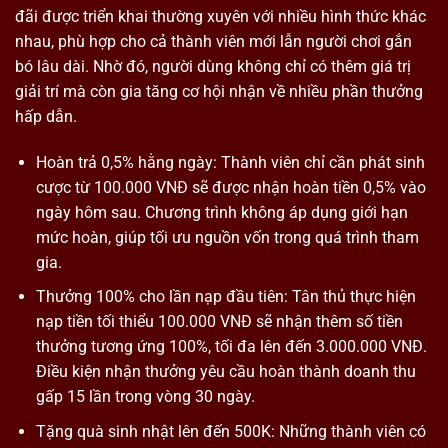
đãi được triển khai thường xuyên với nhiều hình thức khác
nhau, phù hợp cho cả thành viên mới lẫn người chơi gắn
bó lâu dài. Nhờ đó, người dùng không chỉ có thêm giá trị
giải trí mà còn gia tăng cơ hội nhận về nhiều phần thưởng
hấp dẫn.
Hoàn trả 0,5% hằng ngày: Thành viên chỉ cần phát sinh
cược từ 100.000 VNĐ sẽ được nhận hoàn tiền 0,5% vào
ngày hôm sau. Chương trình không áp dụng giới hạn
mức hoàn, giúp tối ưu nguồn vốn trong quá trình tham
gia.
Thưởng 100% cho lần nạp đầu tiên: Tân thủ thực hiện
nạp tiền tối thiểu 100.000 VNĐ sẽ nhận thêm số tiền
thưởng tương ứng 100%, tối đa lên đến 3.000.000 VNĐ.
Điều kiện nhận thưởng yêu cầu hoàn thành doanh thu
gấp 15 lần trong vòng 30 ngày.
Tặng quà sinh nhật lên đến 500K: Những thành viên có