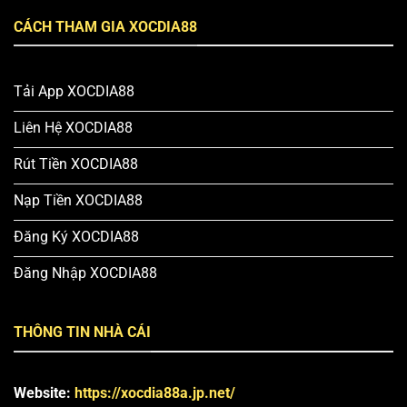
CÁCH THAM GIA XOCDIA88
Tải App XOCDIA88
Liên Hệ XOCDIA88
Rút Tiền XOCDIA88
Nạp Tiền XOCDIA88
Đăng Ký XOCDIA88
Đăng Nhập XOCDIA88
THÔNG TIN NHÀ CÁI
Website:
https://xocdia88a.jp.net/