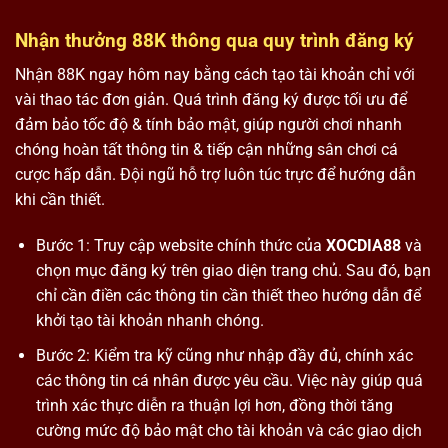
Nhận thưởng 88K thông qua quy trình đăng ký
Nhận 88K ngay hôm nay bằng cách tạo tài khoản chỉ với
vài thao tác đơn giản. Quá trình đăng ký được tối ưu để
đảm bảo tốc độ & tính bảo mật, giúp người chơi nhanh
chóng hoàn tất thông tin & tiếp cận những sân chơi cá
cược hấp dẫn. Đội ngũ hỗ trợ luôn túc trực để hướng dẫn
khi cần thiết.
Bước 1: Truy cập website chính thức của
XOCDIA88
và
chọn mục đăng ký trên giao diện trang chủ. Sau đó, bạn
chỉ cần điền các thông tin cần thiết theo hướng dẫn để
khởi tạo tài khoản nhanh chóng.
Bước 2: Kiểm tra kỹ cũng như nhập đầy đủ, chính xác
các thông tin cá nhân được yêu cầu. Việc này giúp quá
trình xác thực diễn ra thuận lợi hơn, đồng thời tăng
cường mức độ bảo mật cho tài khoản và các giao dịch