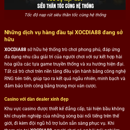
Tốc độ nạp rút siêu thần tốc cùng hệ thống
Những dịch vụ hàng đầu tại XOCDIA88 đang sở
hữu
XOCDIA88
sở hữu hệ thống trò chơi phong phú, đáp ứng
đa dạng nhu cầu giải trí của người chơi với sự kết hợp hài
hòa giữa các tựa game truyền thống và xu hướng hiện đại.
Tất cả trò chơi trên nền tảng đều vận hành bằng công nghệ
RNG tiên tiến, giúp tạo ra kết quả ngẫu nhiên, minh bạch và
đảm bảo tính công bằng trong mọi ván cược.
Casino với dàn dealer xinh đẹp
Khu vực casino được thiết kế đẳng cấp, tái hiện bầu không
khí chuyên nghiệp của những sòng bài nổi tiếng trên thế
giới, đi kèm đội ngũ hỗ trợ luôn sẵn sàng phục vụ. Khi