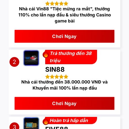
Nhà cái Vin88 "Tiệc mừng ra mắt", thưởng
110% cho lần nạp đầu & siêu thưởng Casino
game bài
Chơi Ngay
Trả thưởng đến 38
triệu
2
SIN88
Nhà cái thưởng đến 38.000.000 VNĐ và
Khuyến mãi 100% lần nạp đầu
Chơi Ngay
Hoàn trả hấp dẫn
3