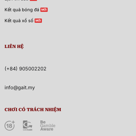
Kết quả bóng đá
Kết quả xổ số
LIÊN HỆ
(+84) 905002202
info@gait.my
CHƠI CÓ TRÁCH NHIỆM