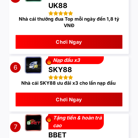
UK88
Nhà cái thưởng đua Top mỗi ngày đến 1,8 tỷ
VNĐ
Chơi Ngay
Nạp đầu x3
6
SKY88
Nhà cái SKY88 ưu đãi x3 cho lần nạp đầu
Chơi Ngay
Tặng tiền & hoàn trả
cao
7
BBET