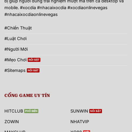
bị giúp người dùng trải nghiệm mượt mà trên cả desktop và
mobile. #xocdia #nhacaixocdia #xocdiaonlinevegas
#nhacaixocdiaonlinevegas
#Chiến Thuật
#Luật Chơi
#Người Mới
#Mẹo Chơi
#Sitemaps
CỔNG GAME UY TÍN
HITCLUB
SUNWIN
ZOWIN
NHATVIP