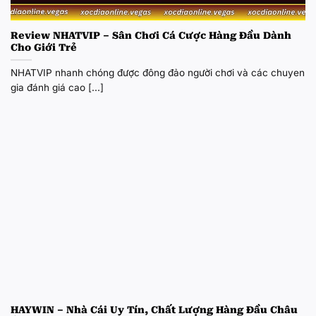
Review NHATVIP – Sân Chơi Cá Cược Hàng Đầu Dành
Cho Giới Trẻ
NHATVIP nhanh chóng được đông đảo người chơi và các chuyen
gia đánh giá cao [...]
HAYWIN – Nhà Cái Uy Tín, Chất Lượng Hàng Đầu Châu