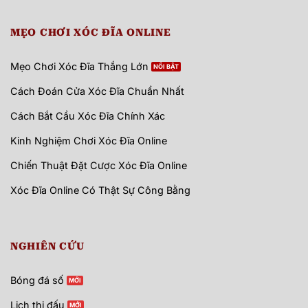
MẸO CHƠI XÓC ĐĨA ONLINE
Mẹo Chơi Xóc Đĩa Thắng Lớn
Cách Đoán Cửa Xóc Đĩa Chuẩn Nhất
Cách Bắt Cầu Xóc Đĩa Chính Xác
Kinh Nghiệm Chơi Xóc Đĩa Online
Chiến Thuật Đặt Cược Xóc Đĩa Online
Xóc Đĩa Online Có Thật Sự Công Bằng
NGHIÊN CỨU
Bóng đá số
Lịch thi đấu