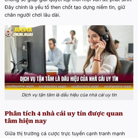
Đây chính là yếu tố then chốt tạo dựng niềm tin, giữ
chân người chơi lâu dài.
Dịch vụ tận tâm là dấu hiệu của nhà cái uy tín
Phân tích 4 nhà cái uy tín được quan
tâm hiện nay
Giữa thị trường cá cược trực tuyến cạnh tranh mạnh