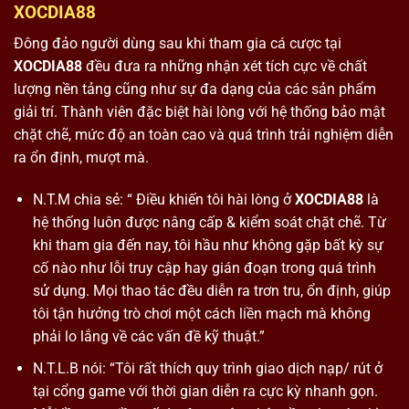
XOCDIA88
Đông đảo người dùng sau khi tham gia cá cược tại
XOCDIA88
đều đưa ra những nhận xét tích cực về chất
lượng nền tảng cũng như sự đa dạng của các sản phẩm
giải trí. Thành viên đặc biệt hài lòng với hệ thống bảo mật
chặt chẽ, mức độ an toàn cao và quá trình trải nghiệm diễn
ra ổn định, mượt mà.
N.T.M chia sẻ: “ Điều khiến tôi hài lòng ở
XOCDIA88
là
hệ thống luôn được nâng cấp & kiểm soát chặt chẽ. Từ
khi tham gia đến nay, tôi hầu như không gặp bất kỳ sự
cố nào như lỗi truy cập hay gián đoạn trong quá trình
sử dụng. Mọi thao tác đều diễn ra trơn tru, ổn định, giúp
tôi tận hưởng trò chơi một cách liền mạch mà không
phải lo lắng về các vấn đề kỹ thuật.”
N.T.L.B nói: “Tôi rất thích quy trình giao dịch nạp/ rút ở
tại cổng game với thời gian diễn ra cực kỳ nhanh gọn.