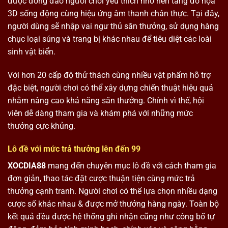
được đông đảo người chơi yêu thích nhờ nền tảng đồ họa
3D sống động cùng hiệu ứng âm thanh chân thực. Tại đây,
người dùng sẽ nhập vai ngư thủ săn thưởng, sử dụng hàng
chục loại súng và trang bị khác nhau để tiêu diệt các loài
sinh vật biển.
Với hơn 20 cấp độ thử thách cùng nhiều vật phẩm hỗ trợ
đặc biệt, người chơi có thể xây dựng chiến thuật hiệu quả
nhằm nâng cao khả năng săn thưởng. Chính vì thế, hội
viên dễ dàng tham gia và khám phá với những mức
thưởng cực khủng.
Lô đề với mức trả thưởng lên đến 99
XOCDIA88
mang đến chuyên mục lô đề với cách tham gia
đơn giản, thao tác đặt cược thuận tiện cùng mức trả
thưởng cạnh tranh. Người chơi có thể lựa chọn nhiều dạng
cược số khác nhau & được mở thưởng hàng ngày. Toàn bộ
kết quả đều được hệ thống ghi nhận cũng như công bố tự