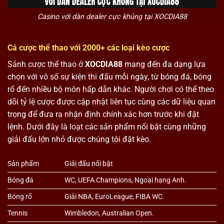
Casino với dàn dealer cực khủng tại XOCDIA88
Cá cược thể thao với 2000+ các loại kèo cược
Sảnh cược thể thao ở
XOCDIA88
mang đến đa dạng lựa
chọn với vô số sự kiện thi đấu mỗi ngày, từ bóng đá, bóng
rổ đến nhiều bộ môn hấp dẫn khác. Người chơi có thể theo
dõi tỷ lệ cược được cập nhật liên tục cùng các dữ liệu quan
trọng để đưa ra nhận định chính xác hơn trước khi đặt
lệnh. Dưới đây là loạt các sản phẩm nổi bật cùng những
giải đấu lớn nhỏ được chúng tôi đặt kèo.
Sản phẩm
Giải đấu nổi bật
Bóng đá
WC, UEFA Champions, Ngoại hạng Anh.
Bóng rổ
Giải NBA, EuroLeague, FIBA WC.
Tennis
Wimbledon, Australian Open.