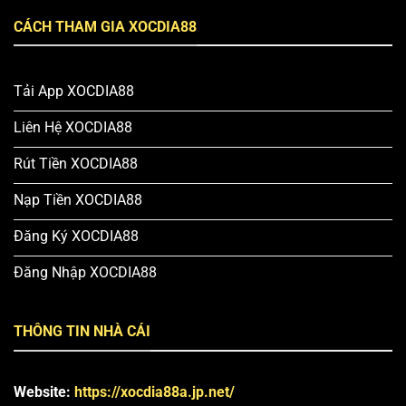
CÁCH THAM GIA XOCDIA88
Tải App XOCDIA88
Liên Hệ XOCDIA88
Rút Tiền XOCDIA88
Nạp Tiền XOCDIA88
Đăng Ký XOCDIA88
Đăng Nhập XOCDIA88
THÔNG TIN NHÀ CÁI
Website:
https://xocdia88a.jp.net/