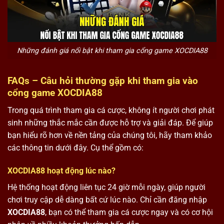
Những đánh giá nổi bật khi tham gia cổng game XOCDIA88
FAQs – Câu hỏi thường gặp khi tham gia vào
cổng game XOCDIA88
Trong quá trình tham gia cá cược, không ít người chơi phát
sinh những thắc mắc cần được hỗ trợ và giải đáp. Để giúp
bạn hiểu rõ hơn về nền tảng của chúng tôi, hãy tham khảo
các thông tin dưới đây. Cụ thể gồm có:
XOCDIA88 hoạt động lúc nào?
Hệ thống hoạt động liên tục 24 giờ mỗi ngày, giúp người
chơi truy cập dễ dàng bất cứ lúc nào. Chỉ cần đăng nhập
XOCDIA88
, bạn có thể tham gia cá cược ngay và có cơ hội