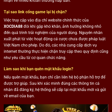
nhận về nhiều khoản thưởng hấp dẫn.
Tại sao link cổng game lại bị chặn?
Việc truy cập vào địa chỉ website chính thức của
XOCDIA88
đôi khi gặp khó khăn, ảnh hưởng không nhỏ
đến quá trình trải nghiệm của người dùng. Nguyên nhân
xuất phát từ việc hoạt động cá cược chưa được pháp luật
Việt Nam cho phép. Do đó, các nhà cung cấp dịch vụ
internet thường thực hiện chặn truy cập theo quy định cũng
như yêu cầu từ cơ quan chức năng.
Làm sao khi bạn quên mật khẩu login?
Nếu quên mật khẩu, bạn chỉ cần liên hệ bộ phận hỗ trợ để
được trợ giúp. Sau khi xác minh đúng các thông tin cá
nhân đã đăng ký, hệ thống sẽ cấp lại mật khẩu mới và gửi
về email của bạn.