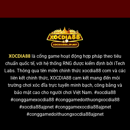
XOCDIA88
là cổng game hoạt động hợp pháp theo tiêu
chuẩn quốc tế, với hệ thống RNG được kiểm định bởi iTech
Labs. Thông qua tên miền chính thức xocdia88 com và các
liên kết chính thức, XOCDIA88 cam kết mang đến môi
trường chơi xóc đĩa trực tuyến minh bạch, công bằng và
bảo mật cao cho người chơi Việt Nam. #xocdia88
#conggamexocdia88 #conggamedoithuongxocdia88
#xocdia88ajpnet #conggamexocdia88ajpnet
#conggamedoithuongxocdia88ajpnet