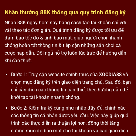
Nhận thưởng 88K thông qua quy trình đăng ký
Nhận 88K ngay hôm nay bằng cách tạo tài khoản chỉ với
vài thao tác đơn giản. Quá trình đăng ký được tối ưu để
đảm bảo tốc độ & tính bảo mật, giúp người chơi nhanh
chóng hoàn tất thông tin & tiếp cận những sân chơi cá
cược hấp dẫn. Đội ngũ hỗ trợ luôn túc trực để hướng dẫn
khi cần thiết.
Bước 1: Truy cập website chính thức của
XOCDIA88
và
chọn mục đăng ký trên giao diện trang chủ. Sau đó, bạn
chỉ cần điền các thông tin cần thiết theo hướng dẫn để
khởi tạo tài khoản nhanh chóng.
Bước 2: Kiểm tra kỹ cũng như nhập đầy đủ, chính xác
các thông tin cá nhân được yêu cầu. Việc này giúp quá
trình xác thực diễn ra thuận lợi hơn, đồng thời tăng
cường mức độ bảo mật cho tài khoản và các giao dịch