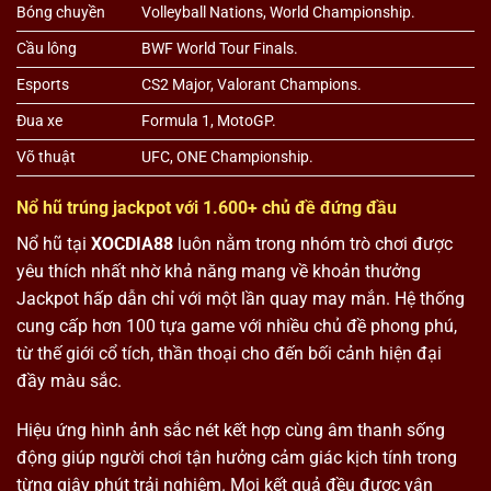
Bóng chuyền
Volleyball Nations, World Championship.
Cầu lông
BWF World Tour Finals.
Esports
CS2 Major, Valorant Champions.
Đua xe
Formula 1, MotoGP.
Võ thuật
UFC, ONE Championship.
Nổ hũ trúng jackpot với 1.600+ chủ đề đứng đầu
Nổ hũ tại
XOCDIA88
luôn nằm trong nhóm trò chơi được
yêu thích nhất nhờ khả năng mang về khoản thưởng
Jackpot hấp dẫn chỉ với một lần quay may mắn. Hệ thống
cung cấp hơn 100 tựa game với nhiều chủ đề phong phú,
từ thế giới cổ tích, thần thoại cho đến bối cảnh hiện đại
đầy màu sắc.
Hiệu ứng hình ảnh sắc nét kết hợp cùng âm thanh sống
động giúp người chơi tận hưởng cảm giác kịch tính trong
từng giây phút trải nghiệm. Mọi kết quả đều được vận