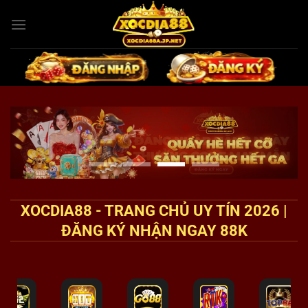
Bỏ
qua
nội
dung
XOCDIA88 - TRANG CHỦ UY TÍN 2026 |
ĐĂNG KÝ NHẬN NGAY 88K