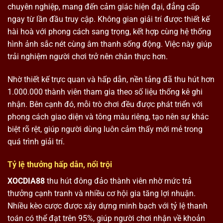
chuyên nghiệp, mang đến cảm giác hiện đại, đẳng cấp
ngay từ lần đầu truy cập. Không gian giải trí được thiết kế
hài hoà với phong cách sang trọng, kết hợp cùng hệ thống
hình ảnh sắc nét cùng âm thanh sống động. Việc này giúp
trải nghiệm người chơi trở nên chân thực hơn.
Nhờ thiết kế trực quan và hấp dẫn, nền tảng đã thu hút hơn
1.000.000 thành viên tham gia theo số liệu thống kê ghi
nhận. Bên cạnh đó, mỗi trò chơi đều được phát triển với
phong cách giao diện và tông màu riêng, tạo nên sự khác
biệt rõ rệt, giúp người dùng luôn cảm thấy mới mẻ trong
quá trình giải trí.
Tỷ lệ thưởng hấp dẫn, nổi trội
XOCDIA88
thu hút đông đảo thành viên nhờ mức trả
thưởng cạnh tranh và nhiều cơ hội gia tăng lợi nhuận.
Nhiều kèo cược được xây dựng minh bạch với tỷ lệ thanh
toán có thể đạt trên 95%, giúp người chơi nhận về khoản