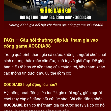
Những đánh giá nổi bật khi tham gia cổng game XOCDIA88
FAQs – Câu hỏi thường gặp khi tham gia vào
cổng game XOCDIA88
Trong quá trình tham gia cá cược, không ít người chơi phát
sinh những thắc mắc cần được hỗ trợ và giải đáp. Để giúp
bạn hiểu rõ hơn về nền tảng của chúng tôi, hãy tham khảo
các thông tin dưới đây. Cụ thể gồm có:
XOCDIA88 hoạt động lúc nào?
Hệ thống hoạt động liên tục 24 giờ mỗi ngày, giúp người
chơi truy cập dễ dàng bất cứ lúc nào. Chỉ cần đăng nhập
XOCDIA88
, bạn có thể tham gia cá cược ngay và có cơ hội