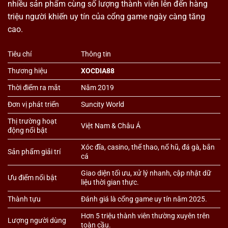
nhiều sản phẩm cùng số lượng thành viên lên đến hàng
triệu người khiến uy tín của cổng game ngày càng tăng
cao.
Tiêu chí
Thông tin
Thương hiệu
XOCDIA88
Thời điểm ra mắt
Năm 2019
Đơn vị phát triển
Suncity World
Thị trường hoạt
Việt Nam & Châu Á
động nổi bật
Xóc đĩa, casino, thể thao, nổ hũ, đá gà, bắn
Sản phẩm giải trí
cá
Giao diện tối ưu, xử lý nhanh, cập nhật dữ
Ưu điểm nổi bật
liệu thời gian thực.
Thành tựu
Đánh giá là cổng game uy tín năm 2025.
Hơn 5 triệu thành viên thường xuyên trên
Lượng người dùng
toàn cầu.