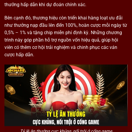
thưởng hấp dẫn khi dự đoán chính xác.
Bên cạnh đó, thương hiệu còn triển khai hàng loạt ưu đãi
như thưởng nạp đầu lên đến 100%, hoàn cược mỗi ngày từ
0,5% – 1% và tặng chip miễn phí định kỳ. Những chương
trình này góp phần hỗ trợ nguồn vốn hiệu quả, giúp hội
viên có thêm cơ hội trải nghiệm và chinh phục các ván
cược hấp dẫn.
Tỷ lệ ăn thưởng cực khủng, nổi trội ở cổng game