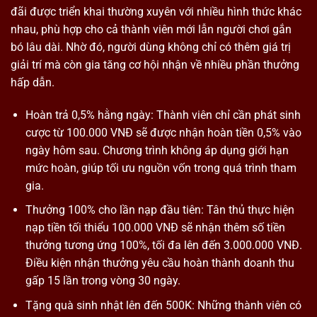
đãi được triển khai thường xuyên với nhiều hình thức khác
nhau, phù hợp cho cả thành viên mới lẫn người chơi gắn
bó lâu dài. Nhờ đó, người dùng không chỉ có thêm giá trị
giải trí mà còn gia tăng cơ hội nhận về nhiều phần thưởng
hấp dẫn.
Hoàn trả 0,5% hằng ngày: Thành viên chỉ cần phát sinh
cược từ 100.000 VNĐ sẽ được nhận hoàn tiền 0,5% vào
ngày hôm sau. Chương trình không áp dụng giới hạn
mức hoàn, giúp tối ưu nguồn vốn trong quá trình tham
gia.
Thưởng 100% cho lần nạp đầu tiên: Tân thủ thực hiện
nạp tiền tối thiểu 100.000 VNĐ sẽ nhận thêm số tiền
thưởng tương ứng 100%, tối đa lên đến 3.000.000 VNĐ.
Điều kiện nhận thưởng yêu cầu hoàn thành doanh thu
gấp 15 lần trong vòng 30 ngày.
Tặng quà sinh nhật lên đến 500K: Những thành viên có