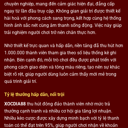
chuyên nghiệp, mang đến cảm giác hiện đại, đẳng cấp
ngay từ lần đầu truy cập. Không gian giải trí được thiết kế
hài hoà với phong cách sang trọng, kết hợp cùng hệ thống
hình ảnh sắc nét cùng âm thanh sống động. Việc này giúp
trải nghiệm người chơi trở nên chân thực hơn.
Nhờ thiết kế trực quan và hấp dẫn, nền tảng đã thu hút hơn
1.000.000 thành viên tham gia theo số liệu thống kê ghi
nhận. Bên cạnh đó, mỗi trò chơi đều được phát triển với
phong cách giao diện và tông màu riêng, tạo nên sự khác
biệt rõ rệt, giúp người dùng luôn cảm thấy mới mẻ trong
quá trình giải trí.
Tỷ lệ thưởng hấp dẫn, nổi trội
XOCDIA88
thu hút đông đảo thành viên nhờ mức trả
thưởng cạnh tranh và nhiều cơ hội gia tăng lợi nhuận.
Nhiều kèo cược được xây dựng minh bạch với tỷ lệ thanh
toán có thể đạt trên 95%, giúp người chơi nhận về khoản