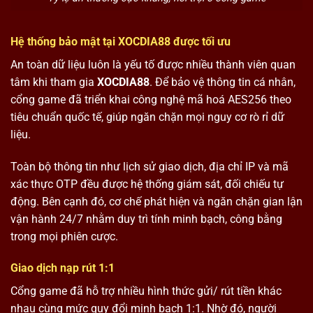
Hệ thống bảo mật tại XOCDIA88 được tối ưu
An toàn dữ liệu luôn là yếu tố được nhiều thành viên quan
tâm khi tham gia
XOCDIA88
. Để bảo vệ thông tin cá nhân,
cổng game đã triển khai công nghệ mã hoá AES256 theo
tiêu chuẩn quốc tế, giúp ngăn chặn mọi nguy cơ rò rỉ dữ
liệu.
Toàn bộ thông tin như lịch sử giao dịch, địa chỉ IP và mã
xác thực OTP đều được hệ thống giám sát, đối chiếu tự
động. Bên cạnh đó, cơ chế phát hiện và ngăn chặn gian lận
vận hành 24/7 nhằm duy trì tính minh bạch, công bằng
trong mọi phiên cược.
Giao dịch nạp rút 1:1
Cổng game đã hỗ trợ nhiều hình thức gửi/ rút tiền khác
nhau cùng mức quy đổi minh bạch 1:1. Nhờ đó, người