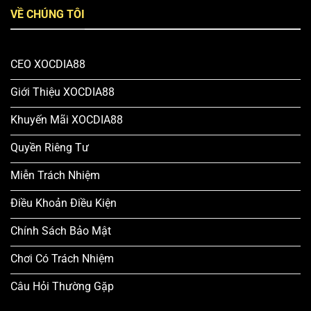
VỀ CHÚNG TÔI
CEO XOCDIA88
Giới Thiệu XOCDIA88
Khuyến Mãi XOCDIA88
Quyền Riêng Tư
Miễn Trách Nhiệm
Điều Khoản Điều Kiện
Chính Sách Bảo Mật
Chơi Có Trách Nhiệm
Câu Hỏi Thường Gặp