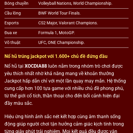
Bóng chuyền
Volleyball Nations, World Championship.
Cầu lông
BWF World Tour Finals.
Esports
CS2 Major, Valorant Champions.
Đua xe
Formula 1, MotoGP.
Võ thuật
UFC, ONE Championship.
Nổ hũ trúng jackpot với 1.600+ chủ đề đứng đầu
Nổ hũ tại
XOCDIA88
luôn nằm trong nhóm trò chơi được
yêu thích nhất nhờ khả năng mang về khoản thưởng
Jackpot hấp dẫn chỉ với một lần quay may mắn. Hệ thống
cung cấp hơn 100 tựa game với nhiều chủ đề phong phú,
từ thế giới cổ tích, thần thoại cho đến bối cảnh hiện đại
đầy màu sắc.
Hiệu ứng hình ảnh sắc nét kết hợp cùng âm thanh sống
động giúp người chơi tận hưởng cảm giác kịch tính trong
từng giây phút trải nghiệm. Mọi kết quả đều được vận