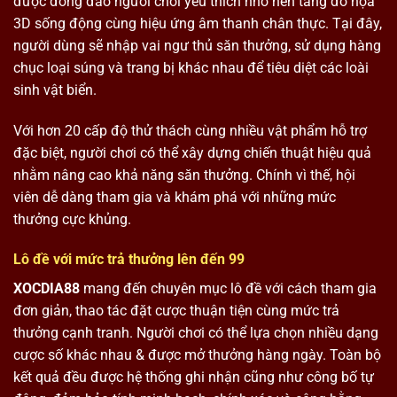
được đông đảo người chơi yêu thích nhờ nền tảng đồ họa
3D sống động cùng hiệu ứng âm thanh chân thực. Tại đây,
người dùng sẽ nhập vai ngư thủ săn thưởng, sử dụng hàng
chục loại súng và trang bị khác nhau để tiêu diệt các loài
sinh vật biển.
Với hơn 20 cấp độ thử thách cùng nhiều vật phẩm hỗ trợ
đặc biệt, người chơi có thể xây dựng chiến thuật hiệu quả
nhằm nâng cao khả năng săn thưởng. Chính vì thế, hội
viên dễ dàng tham gia và khám phá với những mức
thưởng cực khủng.
Lô đề với mức trả thưởng lên đến 99
XOCDIA88
mang đến chuyên mục lô đề với cách tham gia
đơn giản, thao tác đặt cược thuận tiện cùng mức trả
thưởng cạnh tranh. Người chơi có thể lựa chọn nhiều dạng
cược số khác nhau & được mở thưởng hàng ngày. Toàn bộ
kết quả đều được hệ thống ghi nhận cũng như công bố tự