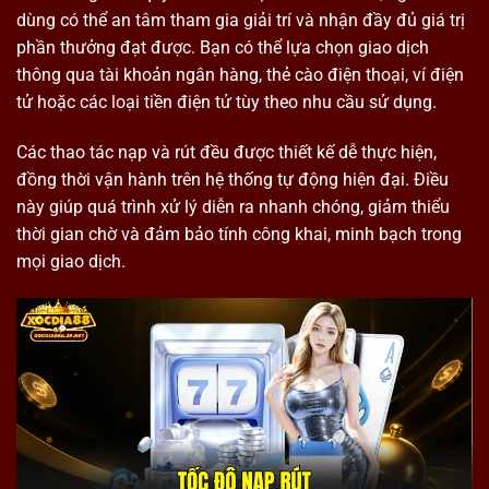
dùng có thể an tâm tham gia giải trí và nhận đầy đủ giá trị
phần thưởng đạt được. Bạn có thể lựa chọn giao dịch
thông qua tài khoản ngân hàng, thẻ cào điện thoại, ví điện
tử hoặc các loại tiền điện tử tùy theo nhu cầu sử dụng.
Các thao tác nạp và rút đều được thiết kế dễ thực hiện,
đồng thời vận hành trên hệ thống tự động hiện đại. Điều
này giúp quá trình xử lý diễn ra nhanh chóng, giảm thiểu
thời gian chờ và đảm bảo tính công khai, minh bạch trong
mọi giao dịch.