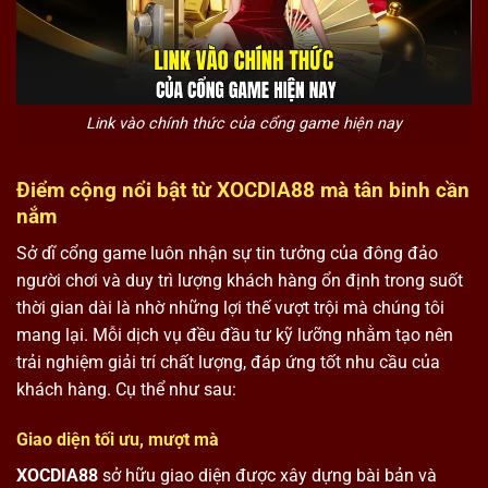
Link vào chính thức của cổng game hiện nay
Điểm cộng nổi bật từ XOCDIA88 mà tân binh cần
nắm
Sở dĩ cổng game luôn nhận sự tin tưởng của đông đảo
người chơi và duy trì lượng khách hàng ổn định trong suốt
thời gian dài là nhờ những lợi thế vượt trội mà chúng tôi
mang lại. Mỗi dịch vụ đều đầu tư kỹ lưỡng nhằm tạo nên
trải nghiệm giải trí chất lượng, đáp ứng tốt nhu cầu của
khách hàng. Cụ thể như sau:
Giao diện tối ưu, mượt mà
XOCDIA88
sở hữu giao diện được xây dựng bài bản và