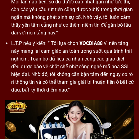
Mỗi lần nạp tiền, số dư được cập nhật gần như tức thì,
còn các yêu cầu rút tiền cũng được xử lý trong thời gian
ngắn mà không phát sinh sự cố. Nhờ vậy, tôi luôn cảm
thấy yên tâm cũng như có thêm niềm tin để gắn bó lâu
dài với nền tảng này.”
L.T.P nêu ý kiến: “ Tôi lựa chọn
XOCDIA88
vì nền tảng
này mang lại cảm giác an toàn trong suốt quá trình trải
nghiệm. Toàn bộ dữ liệu cá nhân cùng các giao dịch
đều được bảo vệ chặt chẽ nhờ công nghệ mã hóa SSL
hiện đại. Nhờ đó, tôi không cần bận tâm đến nguy cơ rò
rỉ thông tin và có thể tham gia giải trí thuận tiện ở bất cứ
đâu, bất kỳ thời điểm nào.”