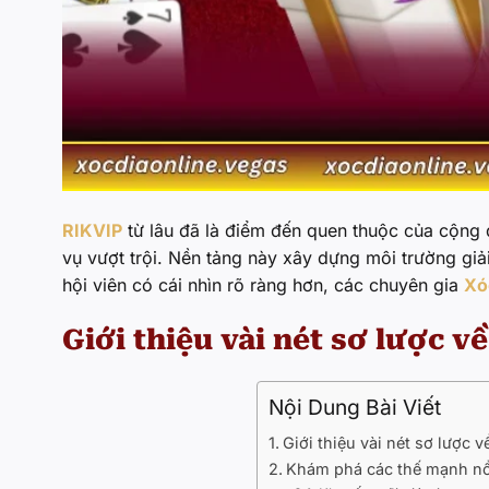
RIKVIP
từ lâu đã là điểm đến quen thuộc của cộng đ
vụ vượt trội. Nền tảng này xây dựng môi trường giả
hội viên có cái nhìn rõ ràng hơn, các chuyên gia
Xó
Giới thiệu vài nét sơ lược v
Nội Dung Bài Viết
Giới thiệu vài nét sơ lược v
Khám phá các thế mạnh nổi