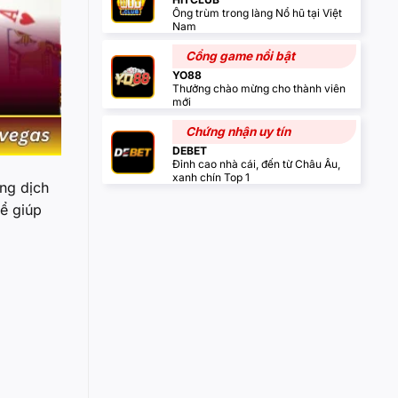
Ông trùm trong làng Nổ hũ tại Việt
Nam
Cổng game nổi bật
YO88
Thưởng chào mừng cho thành viên
mới
Chứng nhận uy tín
DEBET
Đỉnh cao nhà cái, đến từ Châu Âu,
xanh chín Top 1
ợng dịch
Để giúp