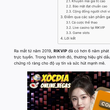
Khuyến mãi giá trị cao
Bảo mật đạt chuẩn cao
Cộng đồng người chơi v
Điểm qua các sản phẩm ga
Cá cược thể thao
Live casino tại RIKVIP
Game slots
Lời kết
Ra mắt từ năm 2019,
RIKVIP
đã có hơn 6 năm phát tr
trực tuyến. Trong hành trình đó, thương hiệu ghi dấu
chứng rõ ràng cho độ uy tín và sức hút mạnh mẽ.