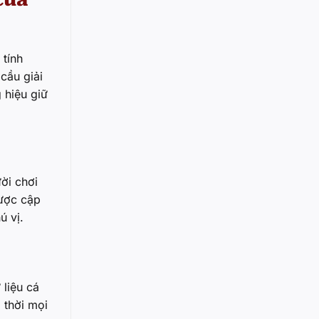
 tính
cầu giải
 hiệu giữ
ời chơi
được cập
ú vị.
liệu cá
 thời mọi