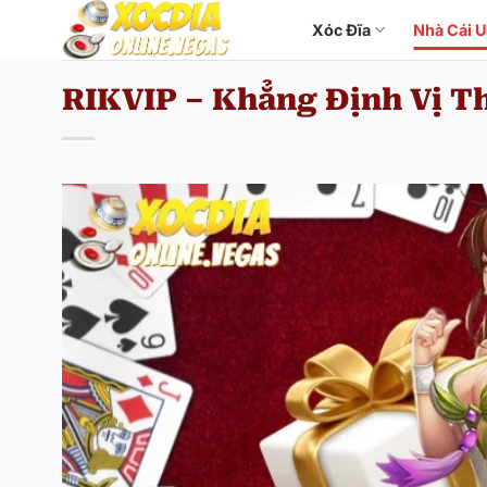
Bỏ
Xóc Đĩa
Nhà Cái U
qua
nội
RIKVIP – Khẳng Định Vị Th
dung