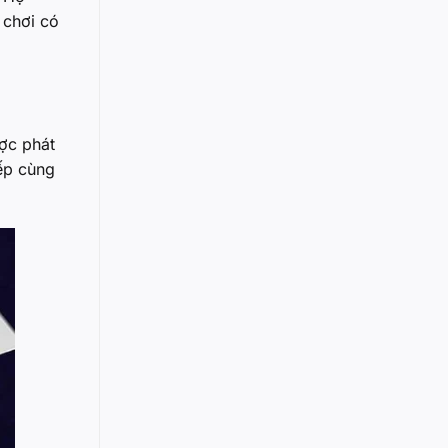
 chơi có
ược phát
iếp cùng