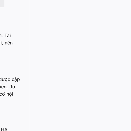
. Tài
i, nền
 được cập
iện, độ
cơ hội
 Hệ