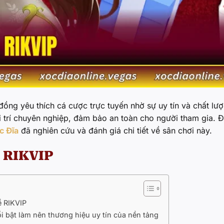
ồng yêu thích cá cược trực tuyến nhờ sự uy tín và chất lư
i trí chuyên nghiệp, đảm bảo an toàn cho người tham gia. 
c Đĩa
đã nghiên cứu và đánh giá chi tiết về sân chơi này.
ề RIKVIP
ề RIKVIP
 bật làm nên thương hiệu uy tín của nền tảng