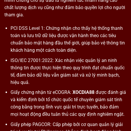
minh chứng cho sự đầu tư nghiêm túc nhằm nâng cao
chất lượng dịch vụ cũng như đảm bảo quyền lợi cho người
tham gia.
PCI DSS Level 1: Chứng nhận cho thấy hệ thống thanh
toán và lưu trữ dữ liệu được vận hành theo các tiêu
chuẩn bảo mật hàng đầu thế giới, giúp bảo vệ thông tin
khách hàng một cách toàn diện.
ISO/IEC 27001:2022: Xác nhận việc quản lý an ninh
thông tin được thực hiện theo quy trình đạt chuẩn quốc
tế, đảm bảo dữ liệu vẫn giám sát và xử lý minh bạch,
hiệu quả.
Giấy chứng nhận từ eCOGRA:
XOCDIA88
được đánh giá
và kiểm định bởi tổ chức quốc tế chuyên giám sát tính
công bằng trong lĩnh vực giải trí trực tuyến, bảo đảm
mọi hoạt động đều tuân thủ các quy định nghiêm ngặt.
Giấy phép PAGCOR: Cấp phép bởi cơ quan quản lý giải