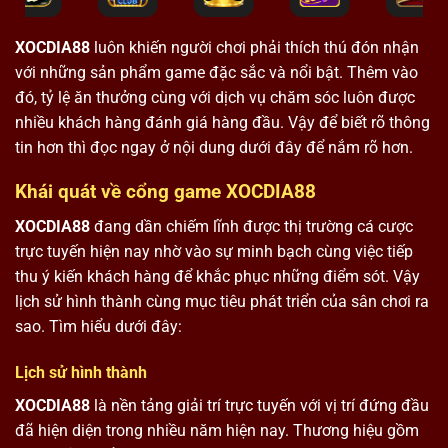
XOCDIA88
luôn khiến người chơi phải thích thú đón nhận
với những sản phẩm game đặc sắc và nổi bật. Thêm vào
đó, tỷ lệ ăn thưởng cùng với dịch vụ chăm sóc luôn được
nhiều khách hàng đánh giá hàng đầu. Vậy để biết rõ thông
tin hơn thì đọc ngay ở nội dung dưới đây để nắm rõ hơn.
Khái quát về cổng game XOCDIA88
XOCDIA88
đang dần chiếm lĩnh được thị trường cá cược
trực tuyến hiện nay nhờ vào sự minh bạch cùng việc tiếp
thu ý kiến khách hàng để khắc phục những điểm sót. Vậy
lịch sử hình thành cùng mục tiêu phát triển của sân chơi ra
sao. Tìm hiểu dưới đây:
Lịch sử hình thành
XOCDIA88
là nền tảng giải trí trực tuyến với vị trí đứng đầu
đã hiện diện trong nhiều năm hiện nay. Thương hiệu gồm