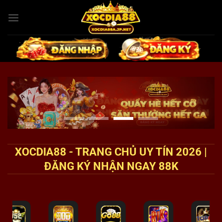
Bỏ
qua
nội
dung
XOCDIA88 - TRANG CHỦ UY TÍN 2026 |
ĐĂNG KÝ NHẬN NGAY 88K