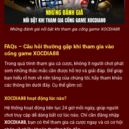
Những đánh giá nổi bật khi tham gia cổng game XOCDIA88
FAQs – Câu hỏi thường gặp khi tham gia vào
cổng game XOCDIA88
Trong quá trình tham gia cá cược, không ít người chơi phát
sinh những thắc mắc cần được hỗ trợ và giải đáp. Để giúp
bạn hiểu rõ hơn về nền tảng của chúng tôi, hãy tham khảo
các thông tin dưới đây. Cụ thể gồm có:
XOCDIA88 hoạt động lúc nào?
Hệ thống hoạt động liên tục 24 giờ mỗi ngày, giúp người
chơi truy cập dễ dàng bất cứ lúc nào. Chỉ cần đăng nhập
XOCDIA88
, bạn có thể tham gia cá cược ngay và có cơ hội