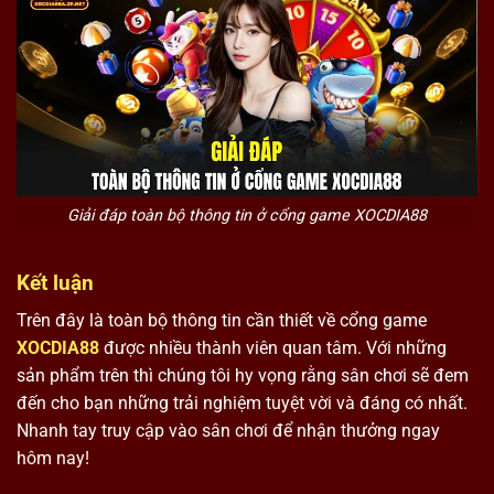
Giải đáp toàn bộ thông tin ở cổng game XOCDIA88
Kết luận
Trên đây là toàn bộ thông tin cần thiết về cổng game
XOCDIA88
được nhiều thành viên quan tâm. Với những
sản phẩm trên thì chúng tôi hy vọng rằng sân chơi sẽ đem
đến cho bạn những trải nghiệm tuyệt vời và đáng có nhất.
Nhanh tay truy cập vào sân chơi để nhận thưởng ngay
hôm nay!