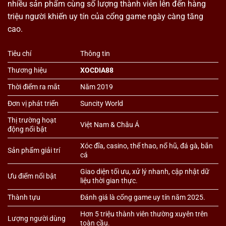
nhiều sản phẩm cùng số lượng thành viên lên đến hàng
triệu người khiến uy tín của cổng game ngày càng tăng
cao.
Tiêu chí
Thông tin
Thương hiệu
XOCDIA88
Thời điểm ra mắt
Năm 2019
Đơn vị phát triển
Suncity World
Thị trường hoạt
Việt Nam & Châu Á
động nổi bật
Xóc đĩa, casino, thể thao, nổ hũ, đá gà, bắn
Sản phẩm giải trí
cá
Giao diện tối ưu, xử lý nhanh, cập nhật dữ
Ưu điểm nổi bật
liệu thời gian thực.
Thành tựu
Đánh giá là cổng game uy tín năm 2025.
Hơn 5 triệu thành viên thường xuyên trên
Lượng người dùng
toàn cầu.