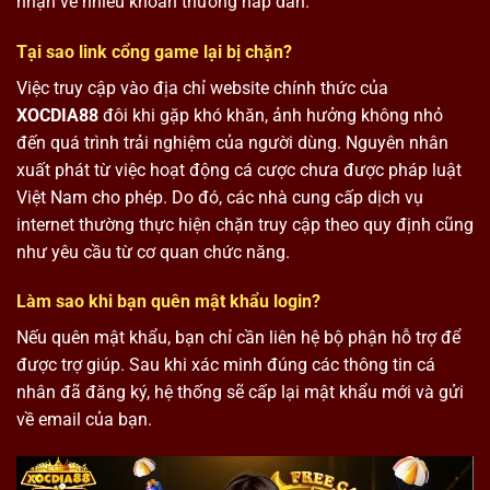
nhận về nhiều khoản thưởng hấp dẫn.
Tại sao link cổng game lại bị chặn?
Việc truy cập vào địa chỉ website chính thức của
XOCDIA88
đôi khi gặp khó khăn, ảnh hưởng không nhỏ
đến quá trình trải nghiệm của người dùng. Nguyên nhân
xuất phát từ việc hoạt động cá cược chưa được pháp luật
Việt Nam cho phép. Do đó, các nhà cung cấp dịch vụ
internet thường thực hiện chặn truy cập theo quy định cũng
như yêu cầu từ cơ quan chức năng.
Làm sao khi bạn quên mật khẩu login?
Nếu quên mật khẩu, bạn chỉ cần liên hệ bộ phận hỗ trợ để
được trợ giúp. Sau khi xác minh đúng các thông tin cá
nhân đã đăng ký, hệ thống sẽ cấp lại mật khẩu mới và gửi
về email của bạn.