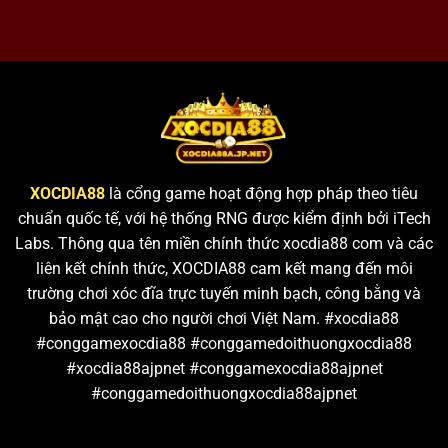
XOCDIA88
là cổng game hoạt động hợp pháp theo tiêu
chuẩn quốc tế, với hệ thống RNG được kiểm định bởi iTech
Labs. Thông qua tên miền chính thức xocdia88 com và các
liên kết chính thức, XOCDIA88 cam kết mang đến môi
trường chơi xóc đĩa trực tuyến minh bạch, công bằng và
bảo mật cao cho người chơi Việt Nam. #xocdia88
#conggamexocdia88 #conggamedoithuongxocdia88
#xocdia88ajpnet #conggamexocdia88ajpnet
#conggamedoithuongxocdia88ajpnet