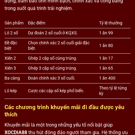
động, đảm bảo tính minh bạch, chính xác và công bằng
trong suốt quá trình trải nghiệm.
Sản phẩm
Đặc điểm
Tỷ lệ thưởng
Lô 2 số
Dự đoán 2 số cuối ở KQXS.
1 ăn 99
Đề đặc
Chọn chính xác 2 số cuối giải đặc
1 ăn 80
biệt
biệt.
Xiên 2
Ghép 2 cặp số cùng trúng.
1 ăn 17
Xiên 3
Ghép 3 cặp số cùng trúng.
1 ăn 65
Ba càng
Đoán chính xác 3 số cuối.
1 ăn 400
Theo tỷ lệ từng
Lô kép
Cược các cặp số kép phổ biến.
kỳ
Các chương trình khuyến mãi đi đầu được yêu
thích
Khuyến mãi là một trong những yếu tố nổi bật giúp
XOCDIA88
thu hút đông đảo người tham gia. Hệ thống ưu