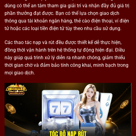
dùng có thể an tâm tham gia giải trí và nhận đầy đủ giá trị
phần thưởng đạt được. Bạn có thể lựa chọn giao dịch
thông qua tài khoản ngân hàng, thẻ cào điện thoại, ví điện
tử hoặc các loại tiền điện tử tùy theo nhu cầu sử dụng.
Các thao tác nạp và rút đều được thiết kế dễ thực hiện,
đồng thời vận hành trên hệ thống tự động hiện đại. Điều
này giúp quá trình xử lý diễn ra nhanh chóng, giảm thiểu
thời gian chờ và đảm bảo tính công khai, minh bạch trong
mọi giao dịch.