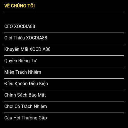
VỀ CHÚNG TÔI
CEO XOCDIA88
Giới Thiệu XOCDIA88
Khuyến Mãi XOCDIA88
Quyền Riêng Tư
Miễn Trách Nhiệm
Điều Khoản Điều Kiện
Chính Sách Bảo Mật
Chơi Có Trách Nhiệm
Câu Hỏi Thường Gặp