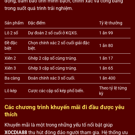
động, đảm bảo tính minh bạch, chính xác và công bằng
trong suốt quá trình trải nghiệm.
Sản phẩm
Đặc điểm
Tỷ lệ thưởng
Lô 2 số
Dự đoán 2 số cuối ở KQXS.
1 ăn 99
Đề đặc
Chọn chính xác 2 số cuối giải đặc
1 ăn 80
biệt
biệt.
Xiên 2
Ghép 2 cặp số cùng trúng.
1 ăn 17
Xiên 3
Ghép 3 cặp số cùng trúng.
1 ăn 65
Ba càng
Đoán chính xác 3 số cuối.
1 ăn 400
Theo tỷ lệ từng
Lô kép
Cược các cặp số kép phổ biến.
kỳ
Các chương trình khuyến mãi đi đầu được yêu
thích
Khuyến mãi là một trong những yếu tố nổi bật giúp
XOCDIA88
thu hút đông đảo người tham gia. Hệ thống ưu