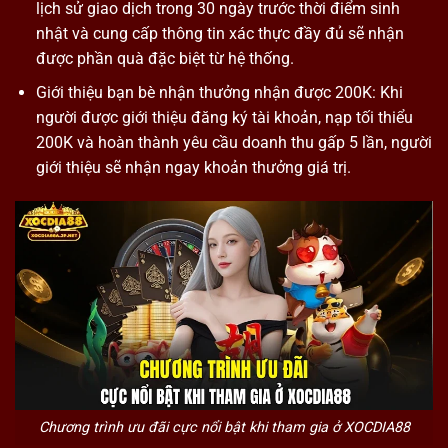
lịch sử giao dịch trong 30 ngày trước thời điểm sinh
nhật và cung cấp thông tin xác thực đầy đủ sẽ nhận
được phần quà đặc biệt từ hệ thống.
Giới thiệu bạn bè nhận thưởng nhận được 200K: Khi
người được giới thiệu đăng ký tài khoản, nạp tối thiểu
200K và hoàn thành yêu cầu doanh thu gấp 5 lần, người
giới thiệu sẽ nhận ngay khoản thưởng giá trị.
Chương trình ưu đãi cực nổi bật khi tham gia ở XOCDIA88