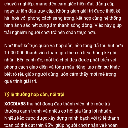
chuyên nghiệp, mang đến cảm giác hiện đại, đẳng cấp
ngay từ lần đầu truy cập. Không gian giải trí được thiết kế
hài hoà với phong cách sang trọng, kết hợp cùng hệ thống
hình ảnh sắc nét cùng âm thanh sống động. Việc này giúp
trải nghiệm người chơi trở nên chân thực hơn.
Nhờ thiết kế trực quan và hấp dẫn, nền tảng đã thu hút hơn
1.000.000 thành viên tham gia theo số liệu thống kê ghi
nhận. Bên cạnh đó, mỗi trò chơi đều được phát triển với
phong cách giao diện và tông màu riêng, tạo nên sự khác
biệt rõ rệt, giúp người dùng luôn cảm thấy mới mẻ trong
quá trình giải trí.
Tỷ lệ thưởng hấp dẫn, nổi trội
XOCDIA88
thu hút đông đảo thành viên nhờ mức trả
thưởng cạnh tranh và nhiều cơ hội gia tăng lợi nhuận.
Nhiều kèo cược được xây dựng minh bạch với tỷ lệ thanh
toán có thể đạt trên 95%, giúp người chơi nhận về khoản