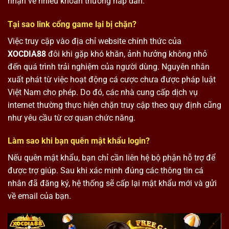
nhận về nhiều khoản thưởng hấp dẫn.
Tại sao link cổng game lại bị chặn?
Việc truy cập vào địa chỉ website chính thức của
XOCDIA88
đôi khi gặp khó khăn, ảnh hưởng không nhỏ
đến quá trình trải nghiệm của người dùng. Nguyên nhân
xuất phát từ việc hoạt động cá cược chưa được pháp luật
Việt Nam cho phép. Do đó, các nhà cung cấp dịch vụ
internet thường thực hiện chặn truy cập theo quy định cũng
như yêu cầu từ cơ quan chức năng.
Làm sao khi bạn quên mật khẩu login?
Nếu quên mật khẩu, bạn chỉ cần liên hệ bộ phận hỗ trợ để
được trợ giúp. Sau khi xác minh đúng các thông tin cá
nhân đã đăng ký, hệ thống sẽ cấp lại mật khẩu mới và gửi
về email của bạn.