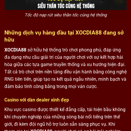
Tốc độ nạp rút siêu thần tốc cùng hệ thống
Những dịch vụ hàng đầu tại XOCDIA88 đang sở
hữu
XOCDIA88
sở hữu hệ thống trò chơi phong phú, đáp ứng
đa dạng nhu cầu giải trí của người chơi với sự kết hợp hài
hòa giữa các tựa game truyền thống và xu hướng hiện đại.
Tất cả trò chơi trên nền tảng đều vận hành bằng công nghệ
RNG tiên tiến, giúp tạo ra kết quả ngẫu nhiên, minh bạch và
đảm bảo tính công bằng trong mọi ván cược.
Casino với dàn dealer xinh đẹp
Khu vực casino được thiết kế đẳng cấp, tái hiện bầu không
khí chuyên nghiệp của những sòng bài nổi tiếng trên thế
giới, đi kèm đội ngũ hỗ trợ luôn sẵn sàng phục vụ. Khi