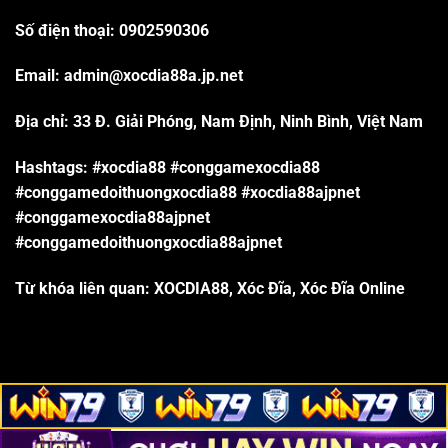
Số điện thoại: 0902590306
Email:
admin@xocdia88a.jp.net
Địa chỉ: 33 Đ. Giải Phóng, Nam Định, Ninh Bình, Việt Nam
Hashtags: #xocdia88 #conggamexocdia88
#conggamedoithuongxocdia88 #xocdia88ajpnet
#conggamexocdia88ajpnet
#conggamedoithuongxocdia88ajpnet
Từ khóa liên quan: XOCDIA88, Xóc Đĩa, Xóc Đĩa Online
Copyright 2026 ©
XOCDIA88
| Bản quyền thuộc về
xocdia88a.jp.net | XOCDIA88 - Tổng Hợp Nhiều Trò Chơi Giải Trí