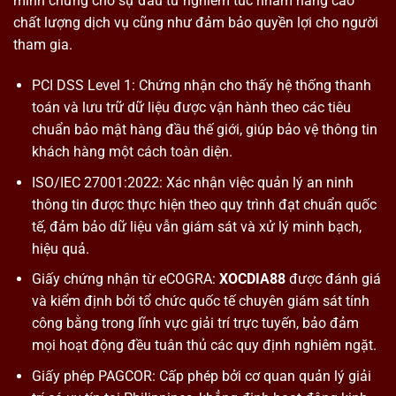
minh chứng cho sự đầu tư nghiêm túc nhằm nâng cao
chất lượng dịch vụ cũng như đảm bảo quyền lợi cho người
tham gia.
PCI DSS Level 1: Chứng nhận cho thấy hệ thống thanh
toán và lưu trữ dữ liệu được vận hành theo các tiêu
chuẩn bảo mật hàng đầu thế giới, giúp bảo vệ thông tin
khách hàng một cách toàn diện.
ISO/IEC 27001:2022: Xác nhận việc quản lý an ninh
thông tin được thực hiện theo quy trình đạt chuẩn quốc
tế, đảm bảo dữ liệu vẫn giám sát và xử lý minh bạch,
hiệu quả.
Giấy chứng nhận từ eCOGRA:
XOCDIA88
được đánh giá
và kiểm định bởi tổ chức quốc tế chuyên giám sát tính
công bằng trong lĩnh vực giải trí trực tuyến, bảo đảm
mọi hoạt động đều tuân thủ các quy định nghiêm ngặt.
Giấy phép PAGCOR: Cấp phép bởi cơ quan quản lý giải