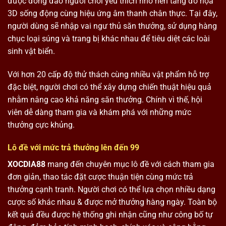
được đông đảo người chơi yêu thích nhờ nền tảng đồ họa
3D sống động cùng hiệu ứng âm thanh chân thực. Tại đây,
người dùng sẽ nhập vai ngư thủ săn thưởng, sử dụng hàng
chục loại súng và trang bị khác nhau để tiêu diệt các loài
sinh vật biển.
Với hơn 20 cấp độ thử thách cùng nhiều vật phẩm hỗ trợ
đặc biệt, người chơi có thể xây dựng chiến thuật hiệu quả
nhằm nâng cao khả năng săn thưởng. Chính vì thế, hội
viên dễ dàng tham gia và khám phá với những mức
thưởng cực khủng.
Lô đề với mức trả thưởng lên đến 99
XOCDIA88
mang đến chuyên mục lô đề với cách tham gia
đơn giản, thao tác đặt cược thuận tiện cùng mức trả
thưởng cạnh tranh. Người chơi có thể lựa chọn nhiều dạng
cược số khác nhau & được mở thưởng hàng ngày. Toàn bộ
kết quả đều được hệ thống ghi nhận cũng như công bố tự