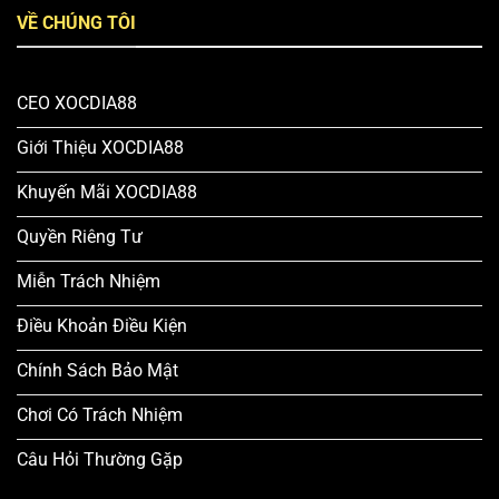
VỀ CHÚNG TÔI
CEO XOCDIA88
Giới Thiệu XOCDIA88
Khuyến Mãi XOCDIA88
Quyền Riêng Tư
Miễn Trách Nhiệm
Điều Khoản Điều Kiện
Chính Sách Bảo Mật
Chơi Có Trách Nhiệm
Câu Hỏi Thường Gặp