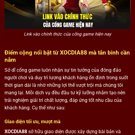
Link vào chính thức của cổng game hiện nay
Điểm cộng nổi bật từ XOCDIA88 mà tân binh cần
nắm
Sở dĩ cổng game luôn nhận sự tin tưởng của đông đảo
người chơi và duy trì lượng khách hàng ổn định trong suốt
thời gian dài là nhờ những lợi thế vượt trội mà chúng tôi
mang lại. Mỗi dịch vụ đều đầu tư kỹ lưỡng nhằm tạo nên
trải nghiệm giải trí chất lượng, đáp ứng tốt nhu cầu của
khách hàng. Cụ thể như sau:
Giao diện tối ưu, mượt mà
XOCDIA88
sở hữu giao diện được xây dựng bài bản và