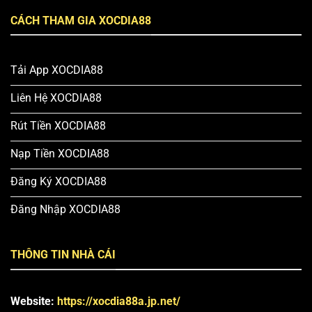
CÁCH THAM GIA XOCDIA88
Tải App XOCDIA88
Liên Hệ XOCDIA88
Rút Tiền XOCDIA88
Nạp Tiền XOCDIA88
Đăng Ký XOCDIA88
Đăng Nhập XOCDIA88
THÔNG TIN NHÀ CÁI
Website:
https://xocdia88a.jp.net/