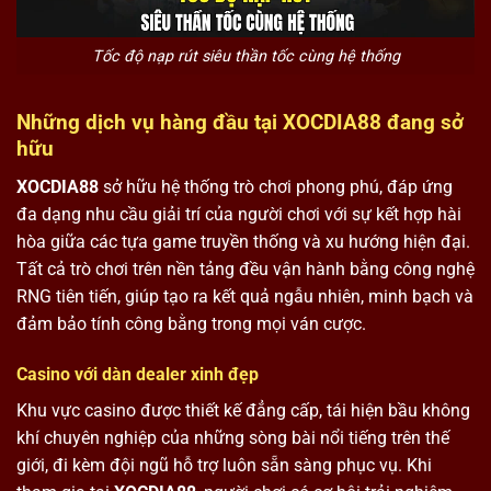
Tốc độ nạp rút siêu thần tốc cùng hệ thống
Những dịch vụ hàng đầu tại XOCDIA88 đang sở
hữu
XOCDIA88
sở hữu hệ thống trò chơi phong phú, đáp ứng
đa dạng nhu cầu giải trí của người chơi với sự kết hợp hài
hòa giữa các tựa game truyền thống và xu hướng hiện đại.
Tất cả trò chơi trên nền tảng đều vận hành bằng công nghệ
RNG tiên tiến, giúp tạo ra kết quả ngẫu nhiên, minh bạch và
đảm bảo tính công bằng trong mọi ván cược.
Casino với dàn dealer xinh đẹp
Khu vực casino được thiết kế đẳng cấp, tái hiện bầu không
khí chuyên nghiệp của những sòng bài nổi tiếng trên thế
giới, đi kèm đội ngũ hỗ trợ luôn sẵn sàng phục vụ. Khi