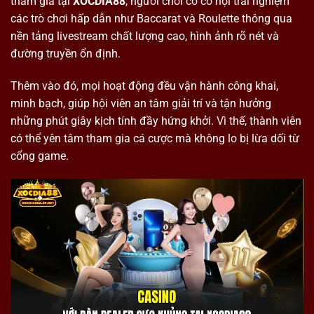
tham gia tại
XOCDIA88
, người chơi có cơ hội trải nghiệm
các trò chơi hấp dẫn như Baccarat và Roulette thông qua
nền tảng livestream chất lượng cao, hình ảnh rõ nét và
đường truyền ổn định.
Thêm vào đó, mọi hoạt động đều vận hành công khai,
minh bạch, giúp hội viên an tâm giải trí và tận hưởng
những phút giây kịch tính đầy hứng khởi. Vì thế, thành viên
có thể yên tâm tham gia cá cược mà không lo bị lừa dối từ
cổng game.