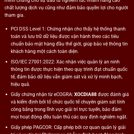
minh chứng cho sự đầu tư nghiêm túc nhằm nâng cao
chất lượng dịch vụ cũng như đảm bảo quyền lợi cho người
tham gia.
PCI DSS Level 1: Chứng nhận cho thấy hệ thống thanh
toán và lưu trữ dữ liệu được vận hành theo các tiêu
chuẩn bảo mật hàng đầu thế giới, giúp bảo vệ thông tin
khách hàng một cách toàn diện.
ISO/IEC 27001:2022: Xác nhận việc quản lý an ninh
thông tin được thực hiện theo quy trình đạt chuẩn quốc
tế, đảm bảo dữ liệu vẫn giám sát và xử lý minh bạch,
hiệu quả.
Giấy chứng nhận từ eCOGRA:
XOCDIA88
được đánh giá
và kiểm định bởi tổ chức quốc tế chuyên giám sát tính
công bằng trong lĩnh vực giải trí trực tuyến, bảo đảm
mọi hoạt động đều tuân thủ các quy định nghiêm ngặt.
Giấy phép PAGCOR: Cấp phép bởi cơ quan quản lý giải