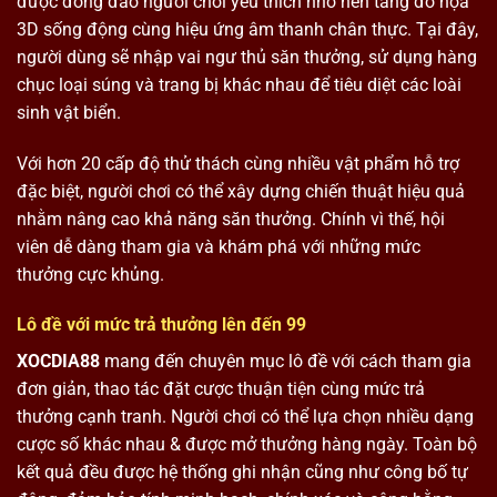
được đông đảo người chơi yêu thích nhờ nền tảng đồ họa
3D sống động cùng hiệu ứng âm thanh chân thực. Tại đây,
người dùng sẽ nhập vai ngư thủ săn thưởng, sử dụng hàng
chục loại súng và trang bị khác nhau để tiêu diệt các loài
sinh vật biển.
Với hơn 20 cấp độ thử thách cùng nhiều vật phẩm hỗ trợ
đặc biệt, người chơi có thể xây dựng chiến thuật hiệu quả
nhằm nâng cao khả năng săn thưởng. Chính vì thế, hội
viên dễ dàng tham gia và khám phá với những mức
thưởng cực khủng.
Lô đề với mức trả thưởng lên đến 99
XOCDIA88
mang đến chuyên mục lô đề với cách tham gia
đơn giản, thao tác đặt cược thuận tiện cùng mức trả
thưởng cạnh tranh. Người chơi có thể lựa chọn nhiều dạng
cược số khác nhau & được mở thưởng hàng ngày. Toàn bộ
kết quả đều được hệ thống ghi nhận cũng như công bố tự