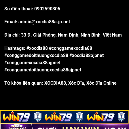
Số điện thoại: 0902590306
Email:
admin@xocdia88a.jp.net
Địa chỉ: 33 Đ. Giải Phóng, Nam Định, Ninh Bình, Việt Nam
Hashtags: #xocdia88 #conggamexocdia88
#conggamedoithuongxocdia88 #xocdia88ajpnet
#conggamexocdia88ajpnet
#conggamedoithuongxocdia88ajpnet
Từ khóa liên quan: XOCDIA88, Xóc Đĩa, Xóc Đĩa Online
Copyright 2026 ©
XOCDIA88
| Bản quyền thuộc về
xocdia88a.jp.net | XOCDIA88 - Tổng Hợp Nhiều Trò Chơi Giải Trí