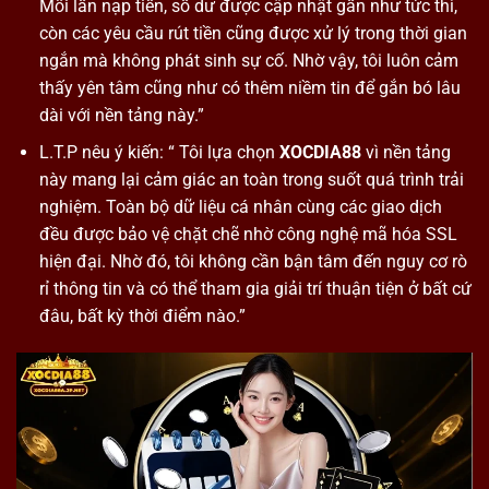
Mỗi lần nạp tiền, số dư được cập nhật gần như tức thì,
còn các yêu cầu rút tiền cũng được xử lý trong thời gian
ngắn mà không phát sinh sự cố. Nhờ vậy, tôi luôn cảm
thấy yên tâm cũng như có thêm niềm tin để gắn bó lâu
dài với nền tảng này.”
L.T.P nêu ý kiến: “ Tôi lựa chọn
XOCDIA88
vì nền tảng
này mang lại cảm giác an toàn trong suốt quá trình trải
nghiệm. Toàn bộ dữ liệu cá nhân cùng các giao dịch
đều được bảo vệ chặt chẽ nhờ công nghệ mã hóa SSL
hiện đại. Nhờ đó, tôi không cần bận tâm đến nguy cơ rò
rỉ thông tin và có thể tham gia giải trí thuận tiện ở bất cứ
đâu, bất kỳ thời điểm nào.”