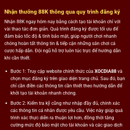
Nhận thưởng 88K thông qua quy trình đăng ký
Nhận 88K ngay hôm nay bằng cách tạo tài khoản chỉ với
vài thao tác đơn giản. Quá trình đăng ký được tối ưu để
đảm bảo tốc độ & tính bảo mật, giúp người chơi nhanh
chóng hoàn tất thông tin & tiếp cận những sân chơi cá
cược hấp dẫn. Đội ngũ hỗ trợ luôn túc trực để hướng dẫn
khi cần thiết.
Bước 1: Truy cập website chính thức của
XOCDIA88
và
chọn mục đăng ký trên giao diện trang chủ. Sau đó, bạn
chỉ cần điền các thông tin cần thiết theo hướng dẫn để
khởi tạo tài khoản nhanh chóng.
Bước 2: Kiểm tra kỹ cũng như nhập đầy đủ, chính xác
các thông tin cá nhân được yêu cầu. Việc này giúp quá
trình xác thực diễn ra thuận lợi hơn, đồng thời tăng
cường mức độ bảo mật cho tài khoản và các giao dịch