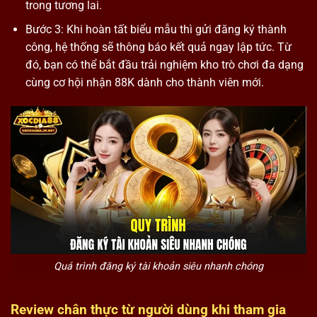
trong tương lai.
Bước 3: Khi hoàn tất biểu mẫu thì gửi đăng ký thành
công, hệ thống sẽ thông báo kết quả ngay lập tức. Từ
đó, bạn có thể bắt đầu trải nghiệm kho trò chơi đa dạng
cùng cơ hội nhận 88K dành cho thành viên mới.
Quá trình đăng ký tài khoản siêu nhanh chóng
Review chân thực từ người dùng khi tham gia