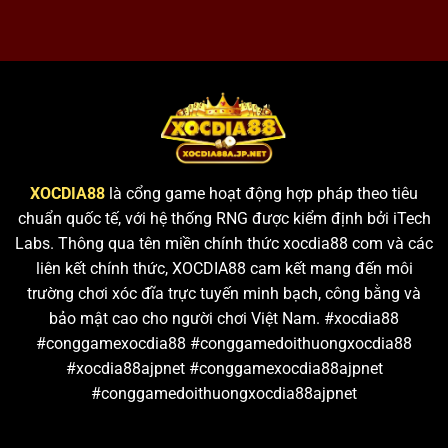
XOCDIA88
là cổng game hoạt động hợp pháp theo tiêu
chuẩn quốc tế, với hệ thống RNG được kiểm định bởi iTech
Labs. Thông qua tên miền chính thức xocdia88 com và các
liên kết chính thức, XOCDIA88 cam kết mang đến môi
trường chơi xóc đĩa trực tuyến minh bạch, công bằng và
bảo mật cao cho người chơi Việt Nam. #xocdia88
#conggamexocdia88 #conggamedoithuongxocdia88
#xocdia88ajpnet #conggamexocdia88ajpnet
#conggamedoithuongxocdia88ajpnet