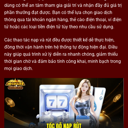
dùng có thể an tâm tham gia giải trí và nhận đầy đủ giá trị
phần thưởng đạt được. Bạn có thể lựa chọn giao dịch
thông qua tài khoản ngân hàng, thẻ cào điện thoại, ví điện
tử hoặc các loại tiền điện tử tùy theo nhu cầu sử dụng.
Các thao tác nạp và rút đều được thiết kế dễ thực hiện,
đồng thời vận hành trên hệ thống tự động hiện đại. Điều
này giúp quá trình xử lý diễn ra nhanh chóng, giảm thiểu
thời gian chờ và đảm bảo tính công khai, minh bạch trong
mọi giao dịch.