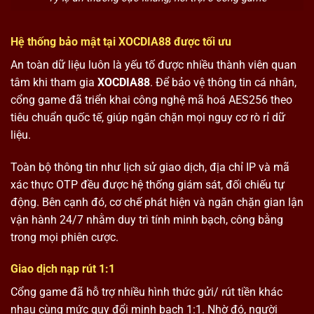
Hệ thống bảo mật tại XOCDIA88 được tối ưu
An toàn dữ liệu luôn là yếu tố được nhiều thành viên quan
tâm khi tham gia
XOCDIA88
. Để bảo vệ thông tin cá nhân,
cổng game đã triển khai công nghệ mã hoá AES256 theo
tiêu chuẩn quốc tế, giúp ngăn chặn mọi nguy cơ rò rỉ dữ
liệu.
Toàn bộ thông tin như lịch sử giao dịch, địa chỉ IP và mã
xác thực OTP đều được hệ thống giám sát, đối chiếu tự
động. Bên cạnh đó, cơ chế phát hiện và ngăn chặn gian lận
vận hành 24/7 nhằm duy trì tính minh bạch, công bằng
trong mọi phiên cược.
Giao dịch nạp rút 1:1
Cổng game đã hỗ trợ nhiều hình thức gửi/ rút tiền khác
nhau cùng mức quy đổi minh bạch 1:1. Nhờ đó, người