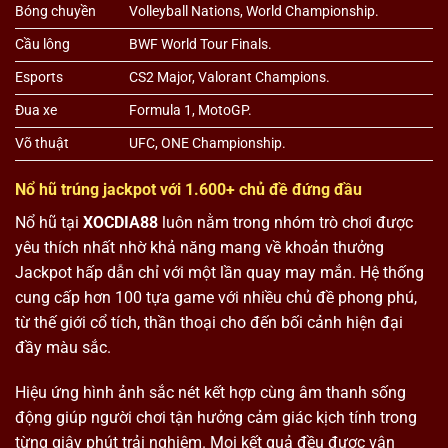
Bóng chuyền
Volleyball Nations, World Championship.
Cầu lông
BWF World Tour Finals.
Esports
CS2 Major, Valorant Champions.
Đua xe
Formula 1, MotoGP.
Võ thuật
UFC, ONE Championship.
Nổ hũ trúng jackpot với 1.600+ chủ đề đứng đầu
Nổ hũ tại
XOCDIA88
luôn nằm trong nhóm trò chơi được
yêu thích nhất nhờ khả năng mang về khoản thưởng
Jackpot hấp dẫn chỉ với một lần quay may mắn. Hệ thống
cung cấp hơn 100 tựa game với nhiều chủ đề phong phú,
từ thế giới cổ tích, thần thoại cho đến bối cảnh hiện đại
đầy màu sắc.
Hiệu ứng hình ảnh sắc nét kết hợp cùng âm thanh sống
động giúp người chơi tận hưởng cảm giác kịch tính trong
từng giây phút trải nghiệm. Mọi kết quả đều được vận