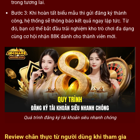
trong tương lai.
Bước 3: Khi hoàn tất biểu mẫu thì gửi đăng ký thành
công, hệ thống sẽ thông báo kết quả ngay lập tức. Từ
đó, bạn có thể bắt đầu trải nghiệm kho trò chơi đa dạng
cùng cơ hội nhận 88K dành cho thành viên mới.
Quá trình đăng ký tài khoản siêu nhanh chóng
Review chân thực từ người dùng khi tham gia