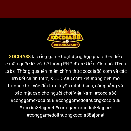
XOCDIA88
là cổng game hoạt động hợp pháp theo tiêu
chuẩn quốc tế, với hệ thống RNG được kiểm định bởi iTech
Labs. Thông qua tên miền chính thức xocdia88 com và các
liên kết chính thức, XOCDIA88 cam kết mang đến môi
trường chơi xóc đĩa trực tuyến minh bạch, công bằng và
bảo mật cao cho người chơi Việt Nam. #xocdia88
#conggamexocdia88 #conggamedoithuongxocdia88
#xocdia88ajpnet #conggamexocdia88ajpnet
#conggamedoithuongxocdia88ajpnet