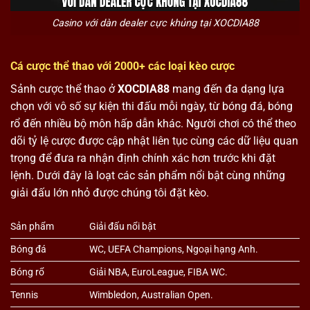
Casino với dàn dealer cực khủng tại XOCDIA88
Cá cược thể thao với 2000+ các loại kèo cược
Sảnh cược thể thao ở
XOCDIA88
mang đến đa dạng lựa
chọn với vô số sự kiện thi đấu mỗi ngày, từ bóng đá, bóng
rổ đến nhiều bộ môn hấp dẫn khác. Người chơi có thể theo
dõi tỷ lệ cược được cập nhật liên tục cùng các dữ liệu quan
trọng để đưa ra nhận định chính xác hơn trước khi đặt
lệnh. Dưới đây là loạt các sản phẩm nổi bật cùng những
giải đấu lớn nhỏ được chúng tôi đặt kèo.
Sản phẩm
Giải đấu nổi bật
Bóng đá
WC, UEFA Champions, Ngoại hạng Anh.
Bóng rổ
Giải NBA, EuroLeague, FIBA WC.
Tennis
Wimbledon, Australian Open.