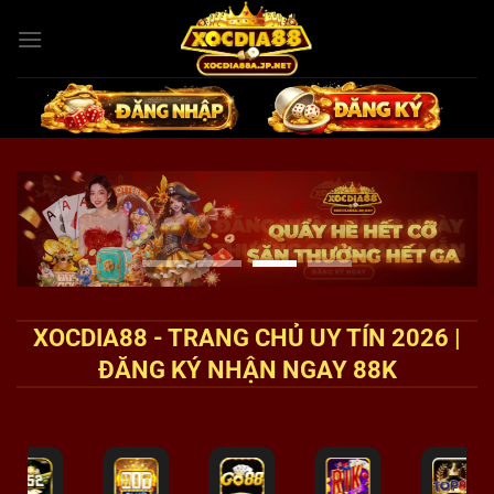
Bỏ
qua
nội
dung
XOCDIA88 - TRANG CHỦ UY TÍN 2026 |
ĐĂNG KÝ NHẬN NGAY 88K