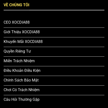
VỀ CHÚNG TÔI
CEO XOCDIA88
Giới Thiệu XOCDIA88
Khuyến Mãi XOCDIA88
Quyền Riêng Tư
Miễn Trách Nhiệm
Điều Khoản Điều Kiện
Chính Sách Bảo Mật
Chơi Có Trách Nhiệm
Câu Hỏi Thường Gặp