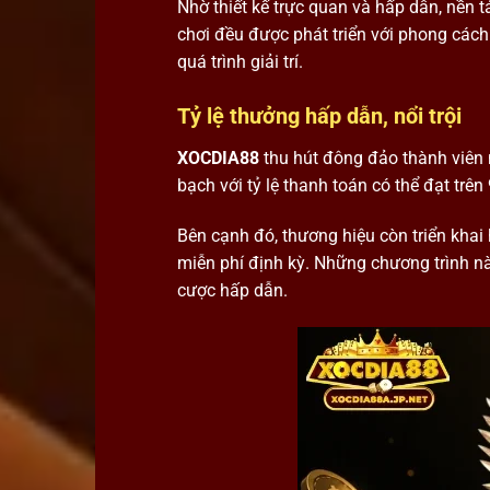
Nhờ thiết kế trực quan và hấp dẫn, nền t
chơi đều được phát triển với phong cách
quá trình giải trí.
Tỷ lệ thưởng hấp dẫn, nổi trội
XOCDIA88
thu hút đông đảo thành viên 
bạch với tỷ lệ thanh toán có thể đạt tr
Bên cạnh đó, thương hiệu còn triển kha
miễn phí định kỳ. Những chương trình nà
cược hấp dẫn.