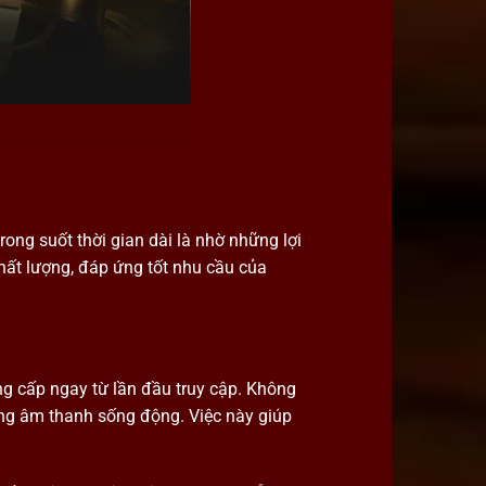
ong suốt thời gian dài là nhờ những lợi
chất lượng, đáp ứng tốt nhu cầu của
g cấp ngay từ lần đầu truy cập. Không
cùng âm thanh sống động. Việc này giúp