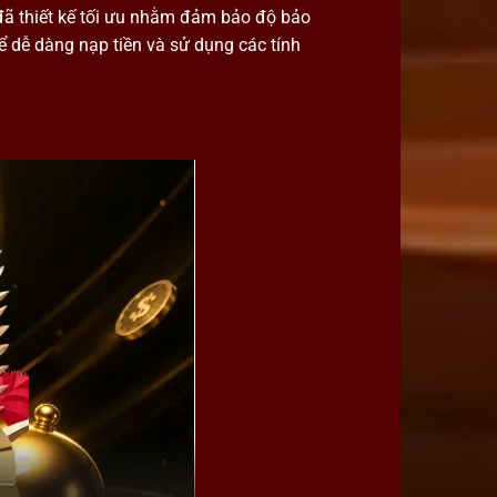
 đã thiết kế tối ưu nhằm đảm bảo độ bảo
hể dễ dàng nạp tiền và sử dụng các tính