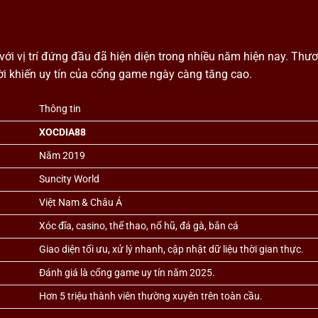
yến với vị trí đứng đầu đã hiện diện trong nhiều năm hiện nay. 
ời khiến uy tín của cổng game ngày càng tăng cao.
Thông tin
XOCDIA88
Năm 2019
Suncity World
Việt Nam & Châu Á
Xóc đĩa, casino, thể thao, nổ hũ, đá gà, bắn cá
Giao diện tối ưu, xử lý nhanh, cập nhật dữ liệu thời gian thực.
Đánh giá là cổng game uy tín năm 2025.
Hơn 5 triệu thành viên thường xuyên trên toàn cầu.