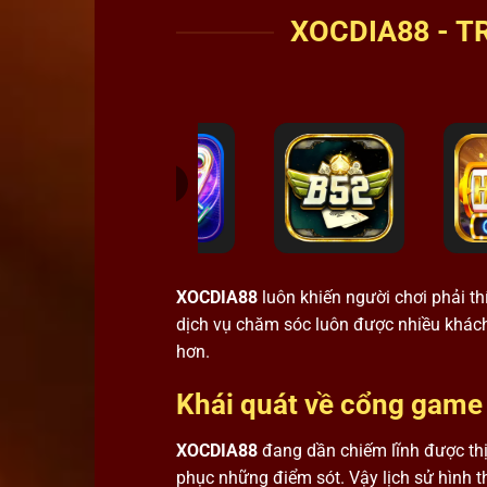
XOCDIA88 - T
XOCDIA88
luôn khiến người chơi phải t
dịch vụ chăm sóc luôn được nhiều khách
hơn.
Khái quát về cổng gam
XOCDIA88
đang dần chiếm lĩnh được thị
phục những điểm sót. Vậy lịch sử hình t