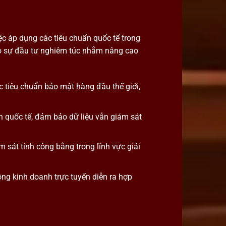
iệc áp dụng các tiêu chuẩn quốc tế trong
ho sự đầu tư nghiêm túc nhằm nâng cao
c tiêu chuẩn bảo mật hàng đầu thế giới,
n quốc tế, đảm bảo dữ liệu vẫn giám sát
 sát tính công bằng trong lĩnh vực giải
ộng kinh doanh trực tuyến diễn ra hợp