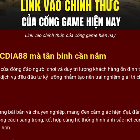
Link vào chính thức của cổng game hiện nay
OCDIA88 mà tân binh cần nắm
của đông đảo người chơi và duy trì lượng khách hàng ổn định tr
 dịch vụ đều đầu tư kỹ lưỡng nhằm tạo nên trải nghiệm giải trí 
ựng bài bản và chuyên nghiệp, mang đến cảm giác hiện đại, đẳn
 phong cách sang trọng, kết hợp cùng hệ thống hình ảnh sắc nét 
c hơn.