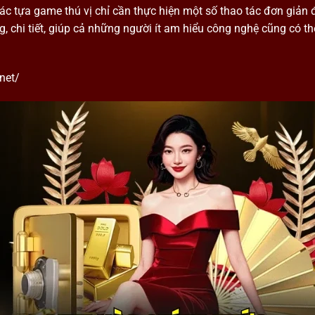
ác tựa game thú vị chỉ cần thực hiện một số thao tác đơn giản
, chi tiết, giúp cả những người ít am hiểu công nghệ cũng có t
net/