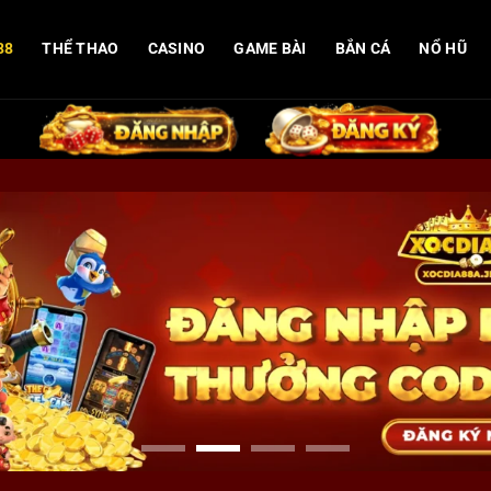
88
THỂ THAO
CASINO
GAME BÀI
BẮN CÁ
NỔ HŨ