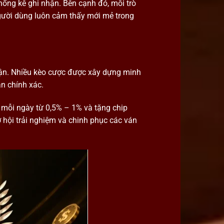
thống kê ghi nhận. Bên cạnh đó, mỗi trò
 người dùng luôn cảm thấy mới mẻ trong
huận. Nhiều kèo cược được xây dựng minh
án chính xác.
 mỗi ngày từ 0,5% – 1% và tặng chip
 hội trải nghiệm và chinh phục các ván