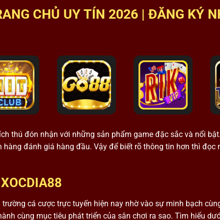
RANG CHỦ UY TÍN 2026 | ĐĂNG KÝ 
hích thú đón nhận với những sản phẩm game đặc sắc và nổi bật.
 hàng đánh giá hàng đầu. Vậy để biết rõ thông tin hơn thì đọc
e XOCDIA88
 trường cá cược trực tuyến hiện nay nhờ vào sự minh bạch cùng
hành cùng mục tiêu phát triển của sân chơi ra sao. Tìm hiểu dướ