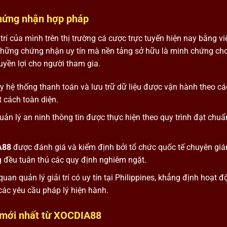
hứng nhận hợp pháp
trí của mình trên thị trường cá cược trực tuyến hiện nay bằng v
 Những chứng nhận uy tín mà nền tảng sở hữu là minh chứng c
yền lợi cho người tham gia.
 hệ thống thanh toán và lưu trữ dữ liệu được vận hành theo cá
 cách toàn diện.
ản lý an ninh thông tin được thực hiện theo quy trình đạt chuẩ
A88
được đánh giá và kiểm định bởi tổ chức quốc tế chuyên giám
g đều tuân thủ các quy định nghiêm ngặt.
n quản lý giải trí có uy tín tại Philippines, khẳng định hoạt đ
ác yêu cầu pháp lý hiện hành.
 mới nhất từ XOCDIA88