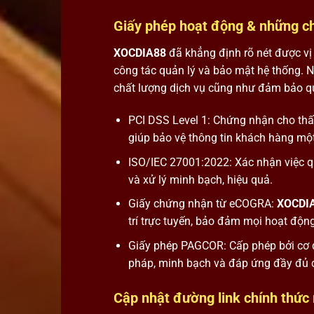
Giấy phép hoạt động & những c
XOCDIA88
đã khẳng định rõ nét được vị 
công tác quản lý và bảo mật hệ thống.
chất lượng dịch vụ cũng như đảm bảo qu
PCI DSS Level 1: Chứng nhận cho thấy
giúp bảo vệ thông tin khách hàng một
ISO/IEC 27001:2022: Xác nhận việc qu
và xử lý minh bạch, hiệu quả.
Giấy chứng nhận từ eCOGRA:
XOCDI
trí trực tuyến, bảo đảm mọi hoạt độn
Giấy phép PAGCOR: Cấp phép bởi cơ qua
pháp, minh bạch và đáp ứng đầy đủ c
Cập nhật đường link chính thức