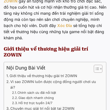
ZOWIN
gây ấn tượng mạnh với kho trò chơi đặc sắc,
đồ họa cuốn hút và cơ hội nhận thưởng giá trị cao. Nền
tảng này không chỉ mang đến trải nghiệm giải trí sống
động mà còn tạo nên sân chơi chuyên nghiệp, minh
bạch cho hội viên. Dưới đây
Xóc Đĩa
sẽ tổng hợp chi
tiết về thương hiệu cùng những tựa game nổi bật đáng
khám phá.
Giới thiệu về thương hiệu giải trí
ZOWIN
Nội Dung Bài Viết
Giới thiệu về thương hiệu giải trí ZOWIN
Vì sao ZOWIN luôn được cộng đồng người chơi ưu
ái?
Chính sách ưu đãi nổi bật
Giao dịch nhanh chóng
Hỗ trợ trực tuyến 24/7
Chuyên mục giải trí nổi bật tại ZOWIN