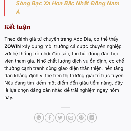
Sòng Bạc Xa Hoa Bậc Nhất Đông Nam
Á
Kết luận
Theo đánh giá từ chuyên trang Xóc Đĩa, có thể thấy
ZOWIN
xây dựng môi trường cá cược chuyên nghiệp
với hệ thống trò chơi đặc sắc, thu hút đông đảo hội
viên tham gia. Nhờ chất lượng dịch vụ ổn định, cơ chế
thưởng cạnh tranh cùng giao diện thân thiện, nền tảng
dần khẳng định vị thế trên thị trường giải trí trực tuyến.
Nếu đang tìm kiếm một điểm đến giàu tiềm năng, đây
là lựa chọn đáng cân nhắc để trải nghiệm ngay hôm
nay.