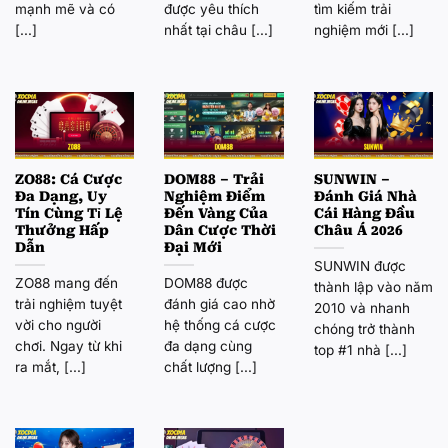
mạnh mẽ và có
được yêu thích
tìm kiếm trải
[...]
nhất tại châu [...]
nghiệm mới [...]
ZO88: Cá Cược
DOM88 – Trải
SUNWIN –
Đa Dạng, Uy
Nghiệm Điểm
Đánh Giá Nhà
Tín Cùng Tỉ Lệ
Đến Vàng Của
Cái Hàng Đầu
Thưởng Hấp
Dân Cược Thời
Châu Á 2026
Dẫn
Đại Mới
SUNWIN được
ZO88 mang đến
DOM88 được
thành lập vào năm
trải nghiệm tuyệt
đánh giá cao nhờ
2010 và nhanh
vời cho người
hệ thống cá cược
chóng trở thành
chơi. Ngay từ khi
đa dạng cùng
top #1 nhà [...]
ra mắt, [...]
chất lượng [...]