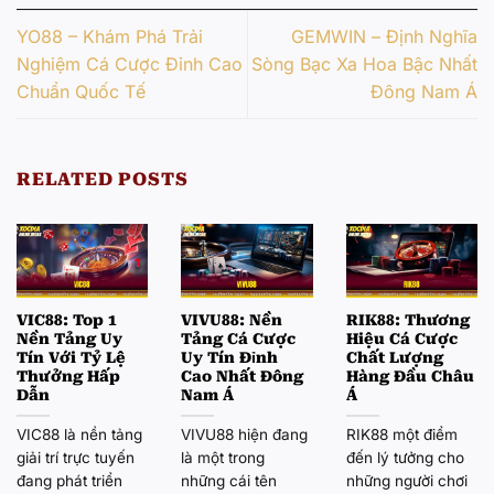
YO88 – Khám Phá Trải
GEMWIN – Định Nghĩa
Nghiệm Cá Cược Đỉnh Cao
Sòng Bạc Xa Hoa Bậc Nhất
Chuẩn Quốc Tế
Đông Nam Á
RELATED POSTS
VIC88: Top 1
VIVU88: Nền
RIK88: Thương
Nền Tảng Uy
Tảng Cá Cược
Hiệu Cá Cược
Tín Với Tỷ Lệ
Uy Tín Đỉnh
Chất Lượng
Thưởng Hấp
Cao Nhất Đông
Hàng Đầu Châu
Dẫn
Nam Á
Á
VIC88 là nền tảng
VIVU88 hiện đang
RIK88 một điểm
giải trí trực tuyến
là một trong
đến lý tưởng cho
đang phát triển
những cái tên
những người chơi