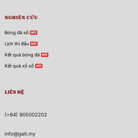
NGHIÊN CỨU
Bóng đá số
Lịch thi đấu
Kết quả bóng đá
Kết quả xổ số
LIÊN HỆ
(+84) 905002202
info@gait.my