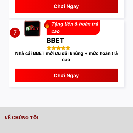
Chơi Ngay
Tặng tiền & hoàn trả
cao
7
BBET
Nhà cái BBET mới ưu đãi khủng + mức hoàn trả
cao
Chơi Ngay
VỀ CHÚNG TÔI