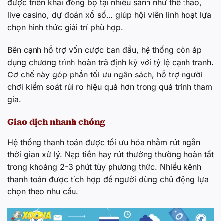
được triển khai đồng bộ tại nhiều sảnh như thể thao,
live casino, dự đoán xổ số… giúp hội viên linh hoạt lựa
chọn hình thức giải trí phù hợp.
Bên cạnh hỗ trợ vốn cược ban đầu, hệ thống còn áp
dụng chương trình hoàn trả định kỳ với tỷ lệ cạnh tranh.
Cơ chế này góp phần tối ưu ngân sách, hỗ trợ người
chơi kiểm soát rủi ro hiệu quả hơn trong quá trình tham
gia.
Giao dịch nhanh chóng
Hệ thống thanh toán được tối ưu hóa nhằm rút ngắn
thời gian xử lý. Nạp tiền hay rút thưởng thường hoàn tất
trong khoảng 2-3 phút tùy phương thức. Nhiều kênh
thanh toán được tích hợp để người dùng chủ động lựa
chọn theo nhu cầu.