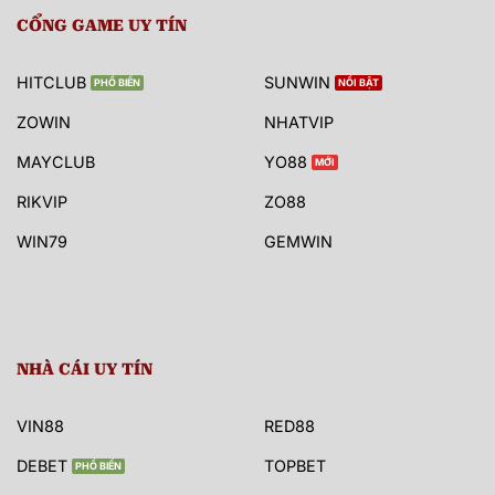
CỔNG GAME UY TÍN
HITCLUB
SUNWIN
ZOWIN
NHATVIP
MAYCLUB
YO88
RIKVIP
ZO88
WIN79
GEMWIN
NHÀ CÁI UY TÍN
VIN88
RED88
DEBET
TOPBET